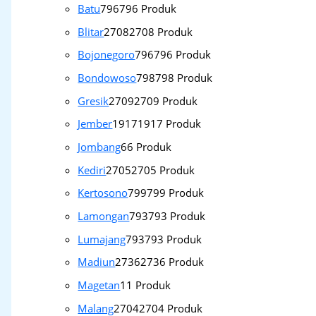
Batu
796
796 Produk
Blitar
2708
2708 Produk
Bojonegoro
796
796 Produk
Bondowoso
798
798 Produk
Gresik
2709
2709 Produk
Jember
1917
1917 Produk
Jombang
6
6 Produk
Kediri
2705
2705 Produk
Kertosono
799
799 Produk
Lamongan
793
793 Produk
Lumajang
793
793 Produk
Madiun
2736
2736 Produk
Magetan
1
1 Produk
Malang
2704
2704 Produk