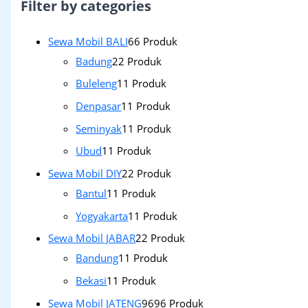
Filter by categories
Sewa Mobil BALI
6
6 Produk
Badung
2
2 Produk
Buleleng
1
1 Produk
Denpasar
1
1 Produk
Seminyak
1
1 Produk
Ubud
1
1 Produk
Sewa Mobil DIY
2
2 Produk
Bantul
1
1 Produk
Yogyakarta
1
1 Produk
Sewa Mobil JABAR
2
2 Produk
Bandung
1
1 Produk
Bekasi
1
1 Produk
Sewa Mobil JATENG
96
96 Produk