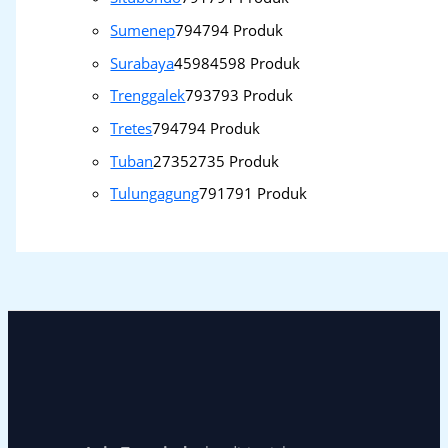
Sumenep
794
794 Produk
Surabaya
4598
4598 Produk
Trenggalek
793
793 Produk
Tretes
794
794 Produk
Tuban
2735
2735 Produk
Tulungagung
791
791 Produk