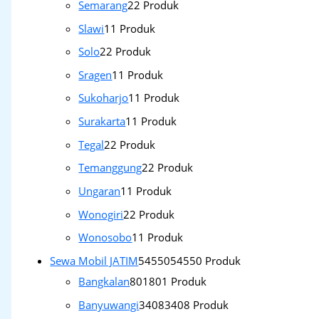
Semarang
2
2 Produk
Slawi
1
1 Produk
Solo
2
2 Produk
Sragen
1
1 Produk
Sukoharjo
1
1 Produk
Surakarta
1
1 Produk
Tegal
2
2 Produk
Temanggung
2
2 Produk
Ungaran
1
1 Produk
Wonogiri
2
2 Produk
Wonosobo
1
1 Produk
Sewa Mobil JATIM
54550
54550 Produk
Bangkalan
801
801 Produk
Banyuwangi
3408
3408 Produk