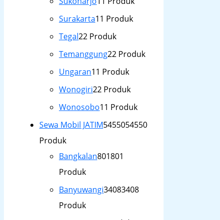
Sukoharjo
1
1 Produk
Surakarta
1
1 Produk
Tegal
2
2 Produk
Temanggung
2
2 Produk
Ungaran
1
1 Produk
Wonogiri
2
2 Produk
Wonosobo
1
1 Produk
Sewa Mobil JATIM
54550
54550
Produk
Bangkalan
801
801
Produk
Banyuwangi
3408
3408
Produk