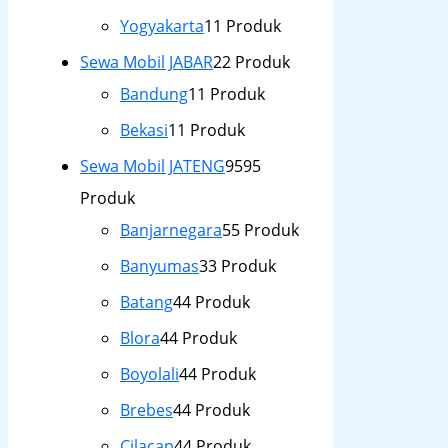
Yogyakarta
1
1 Produk
Sewa Mobil JABAR
2
2 Produk
Bandung
1
1 Produk
Bekasi
1
1 Produk
Sewa Mobil JATENG
95
95
Produk
Banjarnegara
5
5 Produk
Banyumas
3
3 Produk
Batang
4
4 Produk
Blora
4
4 Produk
Boyolali
4
4 Produk
Brebes
4
4 Produk
Cilacap
4
4 Produk