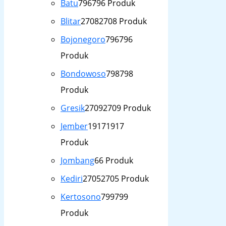
Batu
796
796 Produk
Blitar
2708
2708 Produk
Bojonegoro
796
796
Produk
Bondowoso
798
798
Produk
Gresik
2709
2709 Produk
Jember
1917
1917
Produk
Jombang
6
6 Produk
Kediri
2705
2705 Produk
Kertosono
799
799
Produk