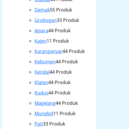
Demak
5
5 Produk
Grobogan
3
3 Produk
Jepara
4
4 Produk
Kajen
1
1 Produk
Karanganyar
4
4 Produk
Kebumen
4
4 Produk
Kendal
4
4 Produk
Klaten
4
4 Produk
Kudus
4
4 Produk
Magelang
4
4 Produk
Mungkid
1
1 Produk
Pati
3
3 Produk