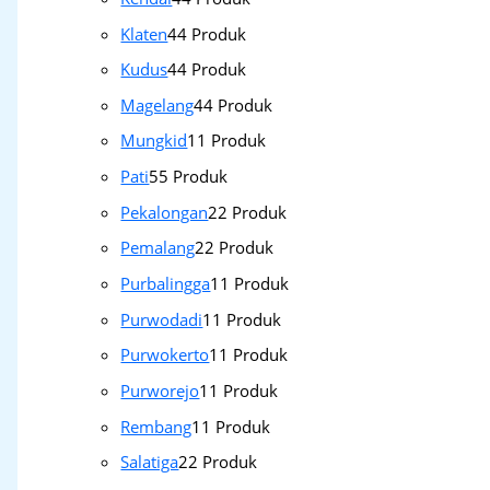
Klaten
4
4 Produk
Kudus
4
4 Produk
Magelang
4
4 Produk
Mungkid
1
1 Produk
Pati
5
5 Produk
Pekalongan
2
2 Produk
Pemalang
2
2 Produk
Purbalingga
1
1 Produk
Purwodadi
1
1 Produk
Purwokerto
1
1 Produk
Purworejo
1
1 Produk
Rembang
1
1 Produk
Salatiga
2
2 Produk