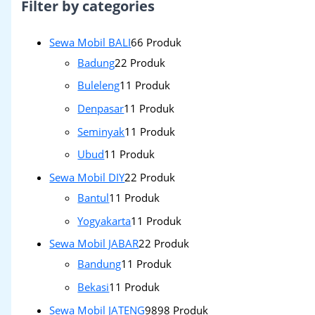
Filter by categories
Sewa Mobil BALI
6
6 Produk
Badung
2
2 Produk
Buleleng
1
1 Produk
Denpasar
1
1 Produk
Seminyak
1
1 Produk
Ubud
1
1 Produk
Sewa Mobil DIY
2
2 Produk
Bantul
1
1 Produk
Yogyakarta
1
1 Produk
Sewa Mobil JABAR
2
2 Produk
Bandung
1
1 Produk
Bekasi
1
1 Produk
Sewa Mobil JATENG
98
98 Produk