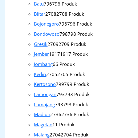
Batu
796
796 Produk
Blitar
2708
2708 Produk
Bojonegoro
796
796 Produk
Bondowoso
798
798 Produk
Gresik
2709
2709 Produk
Jember
1917
1917 Produk
Jombang
6
6 Produk
Kediri
2705
2705 Produk
Kertosono
799
799 Produk
Lamongan
793
793 Produk
Lumajang
793
793 Produk
Madiun
2736
2736 Produk
Magetan
1
1 Produk
Malang
2704
2704 Produk