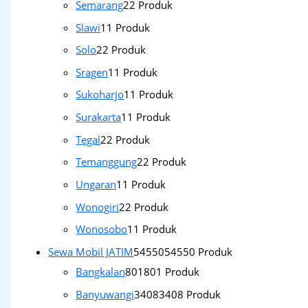
Semarang
2
2 Produk
Slawi
1
1 Produk
Solo
2
2 Produk
Sragen
1
1 Produk
Sukoharjo
1
1 Produk
Surakarta
1
1 Produk
Tegal
2
2 Produk
Temanggung
2
2 Produk
Ungaran
1
1 Produk
Wonogiri
2
2 Produk
Wonosobo
1
1 Produk
Sewa Mobil JATIM
54550
54550 Produk
Bangkalan
801
801 Produk
Banyuwangi
3408
3408 Produk