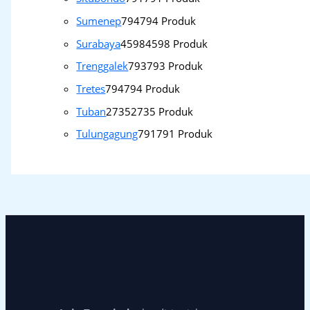
Sumenep
794
794 Produk
Surabaya
4598
4598 Produk
Trenggalek
793
793 Produk
Tretes
794
794 Produk
Tuban
2735
2735 Produk
Tulungagung
791
791 Produk