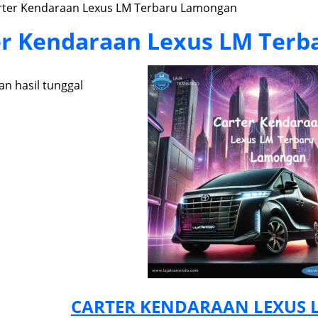
rter Kendaraan Lexus LM Terbaru Lamongan
er Kendaraan Lexus LM Ter
n hasil tunggal
CARTER KENDARAAN LEXUS