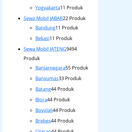
Yogyakarta
1
1 Produk
Sewa Mobil JABAR
2
2 Produk
Bandung
1
1 Produk
Bekasi
1
1 Produk
Sewa Mobil JATENG
94
94
Produk
Banjarnegara
5
5 Produk
Banyumas
3
3 Produk
Batang
4
4 Produk
Blora
4
4 Produk
Boyolali
4
4 Produk
Brebes
4
4 Produk
Cilacap
4
4 Produk