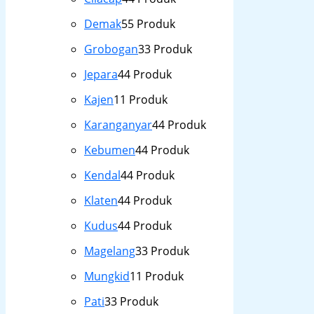
Demak
5
5 Produk
Grobogan
3
3 Produk
Jepara
4
4 Produk
Kajen
1
1 Produk
Karanganyar
4
4 Produk
Kebumen
4
4 Produk
Kendal
4
4 Produk
Klaten
4
4 Produk
Kudus
4
4 Produk
Magelang
3
3 Produk
Mungkid
1
1 Produk
Pati
3
3 Produk