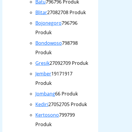
Batu
796
796 Produk
Blitar
2708
2708 Produk
Bojonegoro
796
796
Produk
Bondowoso
798
798
Produk
Gresik
2709
2709 Produk
Jember
1917
1917
Produk
Jombang
6
6 Produk
Kediri
2705
2705 Produk
Kertosono
799
799
Produk