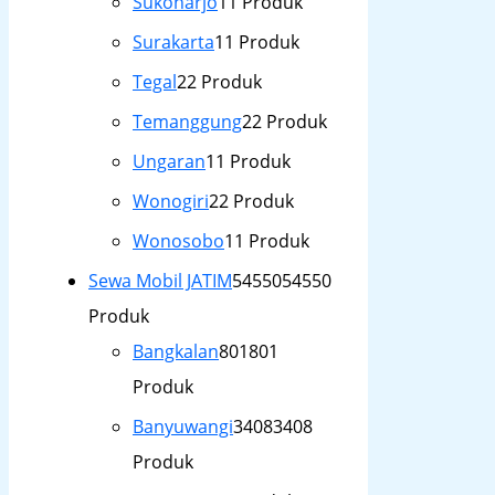
Sukoharjo
1
1 Produk
Surakarta
1
1 Produk
Tegal
2
2 Produk
Temanggung
2
2 Produk
Ungaran
1
1 Produk
Wonogiri
2
2 Produk
Wonosobo
1
1 Produk
Sewa Mobil JATIM
54550
54550
Produk
Bangkalan
801
801
Produk
Banyuwangi
3408
3408
Produk