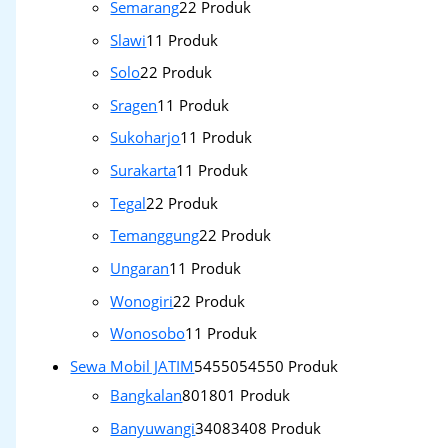
Semarang
2
2 Produk
Slawi
1
1 Produk
Solo
2
2 Produk
Sragen
1
1 Produk
Sukoharjo
1
1 Produk
Surakarta
1
1 Produk
Tegal
2
2 Produk
Temanggung
2
2 Produk
Ungaran
1
1 Produk
Wonogiri
2
2 Produk
Wonosobo
1
1 Produk
Sewa Mobil JATIM
54550
54550 Produk
Bangkalan
801
801 Produk
Banyuwangi
3408
3408 Produk