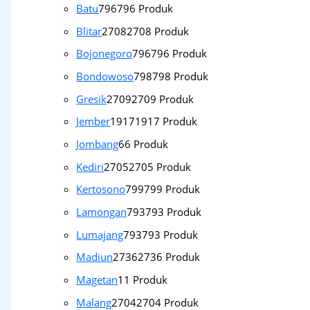
Batu
796
796 Produk
Blitar
2708
2708 Produk
Bojonegoro
796
796 Produk
Bondowoso
798
798 Produk
Gresik
2709
2709 Produk
Jember
1917
1917 Produk
Jombang
6
6 Produk
Kediri
2705
2705 Produk
Kertosono
799
799 Produk
Lamongan
793
793 Produk
Lumajang
793
793 Produk
Madiun
2736
2736 Produk
Magetan
1
1 Produk
Malang
2704
2704 Produk