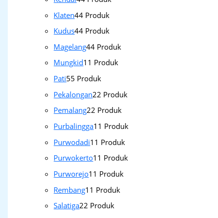
Klaten
4
4 Produk
Kudus
4
4 Produk
Magelang
4
4 Produk
Mungkid
1
1 Produk
Pati
5
5 Produk
Pekalongan
2
2 Produk
Pemalang
2
2 Produk
Purbalingga
1
1 Produk
Purwodadi
1
1 Produk
Purwokerto
1
1 Produk
Purworejo
1
1 Produk
Rembang
1
1 Produk
Salatiga
2
2 Produk