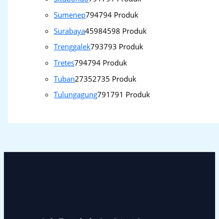
Sumenep
794
794 Produk
Surabaya
4598
4598 Produk
Trenggalek
793
793 Produk
Tretes
794
794 Produk
Tuban
2735
2735 Produk
Tulungagung
791
791 Produk