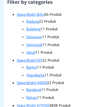
Filter by categories
Sewa Mobil BALI
6
6 Produk
Badung
2
2 Produk
Buleleng
1
1 Produk
Denpasar
1
1 Produk
Seminyak
1
1 Produk
Ubud
1
1 Produk
Sewa Mobil DIY
2
2 Produk
Bantul
1
1 Produk
Yogyakarta
1
1 Produk
Sewa Mobil JABAR
2
2 Produk
Bandung
1
1 Produk
Bekasi
1
1 Produk
Sewa Mobil JATENG
98
98 Produk