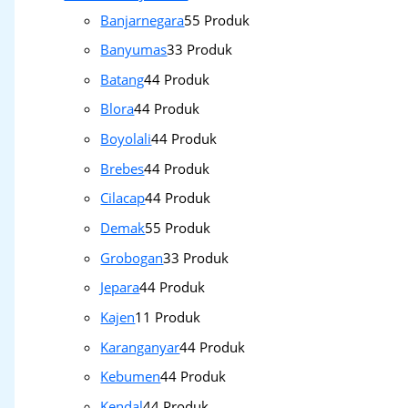
Banjarnegara
5
5 Produk
Banyumas
3
3 Produk
Batang
4
4 Produk
Blora
4
4 Produk
Boyolali
4
4 Produk
Brebes
4
4 Produk
Cilacap
4
4 Produk
Demak
5
5 Produk
Grobogan
3
3 Produk
Jepara
4
4 Produk
Kajen
1
1 Produk
Karanganyar
4
4 Produk
Kebumen
4
4 Produk
Kendal
4
4 Produk