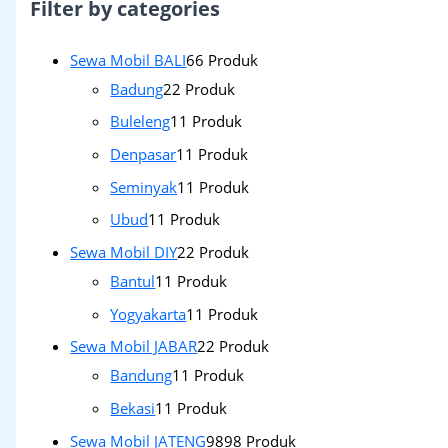
Filter by categories
Sewa Mobil BALI
6
6 Produk
Badung
2
2 Produk
Buleleng
1
1 Produk
Denpasar
1
1 Produk
Seminyak
1
1 Produk
Ubud
1
1 Produk
Sewa Mobil DIY
2
2 Produk
Bantul
1
1 Produk
Yogyakarta
1
1 Produk
Sewa Mobil JABAR
2
2 Produk
Bandung
1
1 Produk
Bekasi
1
1 Produk
Sewa Mobil JATENG
98
98 Produk