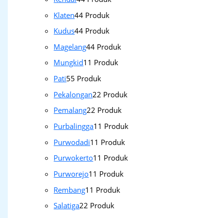
Klaten
4
4 Produk
Kudus
4
4 Produk
Magelang
4
4 Produk
Mungkid
1
1 Produk
Pati
5
5 Produk
Pekalongan
2
2 Produk
Pemalang
2
2 Produk
Purbalingga
1
1 Produk
Purwodadi
1
1 Produk
Purwokerto
1
1 Produk
Purworejo
1
1 Produk
Rembang
1
1 Produk
Salatiga
2
2 Produk