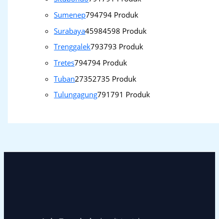
Sumenep
794
794 Produk
Surabaya
4598
4598 Produk
Trenggalek
793
793 Produk
Tretes
794
794 Produk
Tuban
2735
2735 Produk
Tulungagung
791
791 Produk