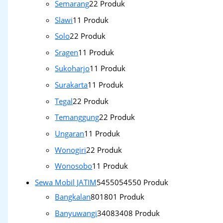
Semarang
2
2 Produk
Slawi
1
1 Produk
Solo
2
2 Produk
Sragen
1
1 Produk
Sukoharjo
1
1 Produk
Surakarta
1
1 Produk
Tegal
2
2 Produk
Temanggung
2
2 Produk
Ungaran
1
1 Produk
Wonogiri
2
2 Produk
Wonosobo
1
1 Produk
Sewa Mobil JATIM
54550
54550 Produk
Bangkalan
801
801 Produk
Banyuwangi
3408
3408 Produk