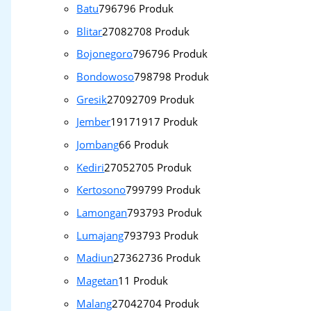
Batu
796
796 Produk
Blitar
2708
2708 Produk
Bojonegoro
796
796 Produk
Bondowoso
798
798 Produk
Gresik
2709
2709 Produk
Jember
1917
1917 Produk
Jombang
6
6 Produk
Kediri
2705
2705 Produk
Kertosono
799
799 Produk
Lamongan
793
793 Produk
Lumajang
793
793 Produk
Madiun
2736
2736 Produk
Magetan
1
1 Produk
Malang
2704
2704 Produk