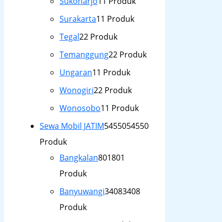
Sukoharjo
1
1 Produk
Surakarta
1
1 Produk
Tegal
2
2 Produk
Temanggung
2
2 Produk
Ungaran
1
1 Produk
Wonogiri
2
2 Produk
Wonosobo
1
1 Produk
Sewa Mobil JATIM
54550
54550
Produk
Bangkalan
801
801
Produk
Banyuwangi
3408
3408
Produk