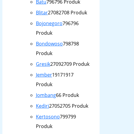
Batu
796
796 Produk
Blitar
2708
2708 Produk
Bojonegoro
796
796
Produk
Bondowoso
798
798
Produk
Gresik
2709
2709 Produk
Jember
1917
1917
Produk
Jombang
6
6 Produk
Kediri
2705
2705 Produk
Kertosono
799
799
Produk