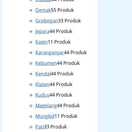
Demak
5
5 Produk
Grobogan
3
3 Produk
Jepara
4
4 Produk
Kajen
1
1 Produk
Karanganyar
4
4 Produk
Kebumen
4
4 Produk
Kendal
4
4 Produk
Klaten
4
4 Produk
Kudus
4
4 Produk
Magelang
4
4 Produk
Mungkid
1
1 Produk
Pati
3
3 Produk