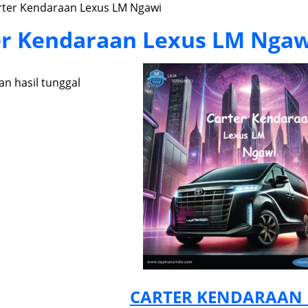
rter Kendaraan Lexus LM Ngawi
er Kendaraan Lexus LM Ngaw
n hasil tunggal
CARTER KENDARAAN 