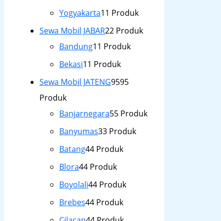
Yogyakarta
1
1 Produk
Sewa Mobil JABAR
2
2 Produk
Bandung
1
1 Produk
Bekasi
1
1 Produk
Sewa Mobil JATENG
95
95
Produk
Banjarnegara
5
5 Produk
Banyumas
3
3 Produk
Batang
4
4 Produk
Blora
4
4 Produk
Boyolali
4
4 Produk
Brebes
4
4 Produk
Cilacap
4
4 Produk