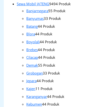
Sewa Mobil JATENG
94
94 Produk
Banjarnegara
5
5 Produk
Banyumas
3
3 Produk
Batang
4
4 Produk
Blora
4
4 Produk
Boyolali
4
4 Produk
Brebes
4
4 Produk
Cilacap
4
4 Produk
Demak
5
5 Produk
Grobogan
3
3 Produk
Jepara
4
4 Produk
Kajen
1
1 Produk
Karanganyar
4
4 Produk
Kebumen
4
4 Produk