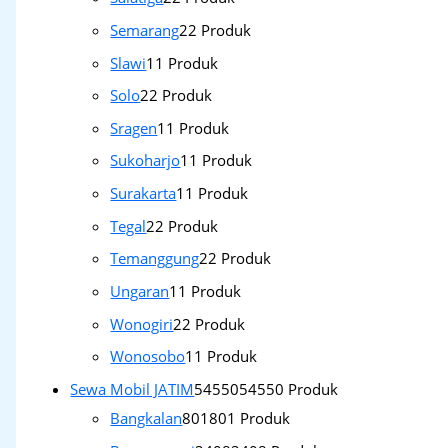
Semarang
2
2 Produk
Slawi
1
1 Produk
Solo
2
2 Produk
Sragen
1
1 Produk
Sukoharjo
1
1 Produk
Surakarta
1
1 Produk
Tegal
2
2 Produk
Temanggung
2
2 Produk
Ungaran
1
1 Produk
Wonogiri
2
2 Produk
Wonosobo
1
1 Produk
Sewa Mobil JATIM
54550
54550 Produk
Bangkalan
801
801 Produk