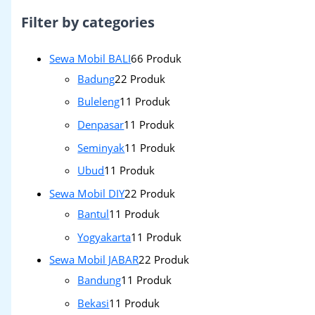
Filter by categories
Sewa Mobil BALI
6
6 Produk
Badung
2
2 Produk
Buleleng
1
1 Produk
Denpasar
1
1 Produk
Seminyak
1
1 Produk
Ubud
1
1 Produk
Sewa Mobil DIY
2
2 Produk
Bantul
1
1 Produk
Yogyakarta
1
1 Produk
Sewa Mobil JABAR
2
2 Produk
Bandung
1
1 Produk
Bekasi
1
1 Produk