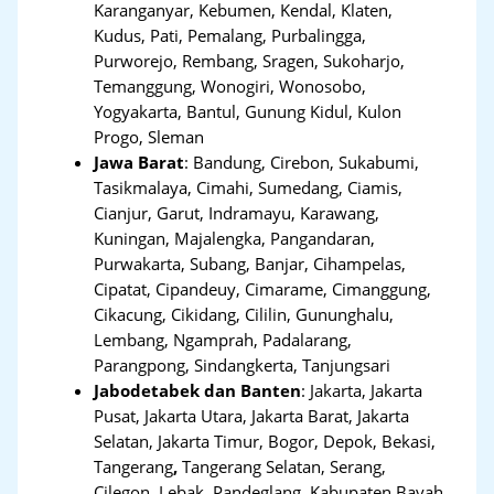
Karanganyar, Kebumen, Kendal, Klaten,
Kudus, Pati, Pemalang, Purbalingga,
Purworejo, Rembang, Sragen, Sukoharjo,
Temanggung, Wonogiri, Wonosobo,
Yogyakarta, Bantul, Gunung Kidul, Kulon
Progo, Sleman
Jawa Barat
:
Bandung, Cirebon, Sukabumi,
Tasikmalaya, Cimahi, Sumedang, Ciamis,
Cianjur, Garut, Indramayu, Karawang,
Kuningan, Majalengka, Pangandaran,
Purwakarta, Subang, Banjar, Cihampelas,
Cipatat, Cipandeuy, Cimarame, Cimanggung,
Cikacung, Cikidang, Cililin, Gununghalu,
Lembang, Ngamprah, Padalarang,
Parangpong, Sindangkerta, Tanjungsari
Jabodetabek dan Banten
:
Jakarta, Jakarta
Pusat, Jakarta Utara, Jakarta Barat, Jakarta
Selatan, Jakarta Timur, Bogor, Depok, Bekasi,
Tangerang
,
Tangerang Selatan, Serang,
Cilegon, Lebak, Pandeglang, Kabupaten Bayah