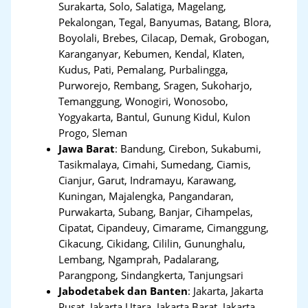
Surakarta, Solo, Salatiga, Magelang,
Pekalongan, Tegal, Banyumas, Batang, Blora,
Boyolali, Brebes, Cilacap, Demak, Grobogan,
Karanganyar, Kebumen, Kendal, Klaten,
Kudus, Pati, Pemalang, Purbalingga,
Purworejo, Rembang, Sragen, Sukoharjo,
Temanggung, Wonogiri, Wonosobo,
Yogyakarta, Bantul, Gunung Kidul, Kulon
Progo, Sleman
Jawa Barat
:
Bandung, Cirebon, Sukabumi,
Tasikmalaya, Cimahi, Sumedang, Ciamis,
Cianjur, Garut, Indramayu, Karawang,
Kuningan, Majalengka, Pangandaran,
Purwakarta, Subang, Banjar, Cihampelas,
Cipatat, Cipandeuy, Cimarame, Cimanggung,
Cikacung, Cikidang, Cililin, Gununghalu,
Lembang, Ngamprah, Padalarang,
Parangpong, Sindangkerta, Tanjungsari
Jabodetabek dan Banten
:
Jakarta, Jakarta
Pusat, Jakarta Utara, Jakarta Barat, Jakarta