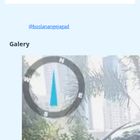
@boslanangejagad
Galery