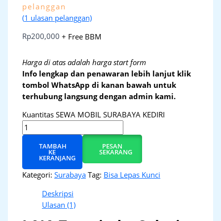
pelanggan
(
1
ulasan pelanggan)
Rp
200,000
+ Free BBM
Harga di atas adalah harga start form
Info lengkap dan penawaran lebih lanjut klik
tombol WhatsApp di kanan bawah untuk
terhubung langsung dengan admin kami.
Kuantitas SEWA MOBIL SURABAYA KEDIRI
TAMBAH
PESAN
KE
SEKARANG
KERANJANG
Kategori:
Surabaya
Tag:
Bisa Lepas Kunci
Deskripsi
Ulasan (1)