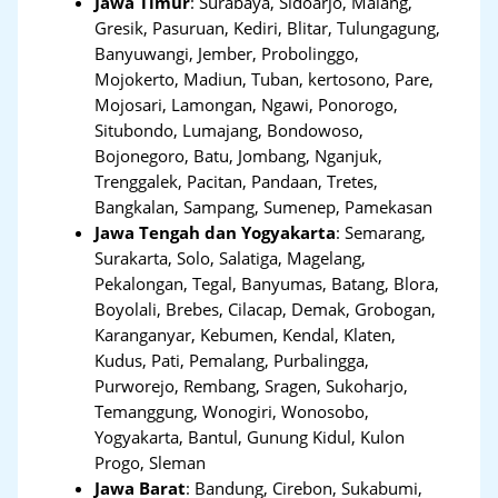
Jawa Timur
:
Surabaya, Sidoarjo, Malang,
Gresik, Pasuruan, Kediri, Blitar, Tulungagung,
Banyuwangi, Jember, Probolinggo,
Mojokerto, Madiun, Tuban, kertosono, Pare,
Mojosari, Lamongan, Ngawi, Ponorogo,
Situbondo, Lumajang, Bondowoso,
Bojonegoro, Batu, Jombang, Nganjuk,
Trenggalek, Pacitan, Pandaan, Tretes,
Bangkalan, Sampang, Sumenep, Pamekasan
Jawa Tengah dan Yogyakarta
:
Semarang,
Surakarta, Solo, Salatiga, Magelang,
Pekalongan, Tegal, Banyumas, Batang, Blora,
Boyolali, Brebes, Cilacap, Demak, Grobogan,
Karanganyar, Kebumen, Kendal, Klaten,
Kudus, Pati, Pemalang, Purbalingga,
Purworejo, Rembang, Sragen, Sukoharjo,
Temanggung, Wonogiri, Wonosobo,
Yogyakarta, Bantul, Gunung Kidul, Kulon
Progo, Sleman
Jawa Barat
:
Bandung, Cirebon, Sukabumi,