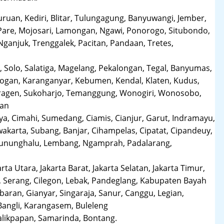
uruan, Kediri, Blitar, Tulungagung, Banyuwangi, Jember,
Pare, Mojosari, Lamongan, Ngawi, Ponorogo, Situbondo,
anjuk, Trenggalek, Pacitan, Pandaan, Tretes,
 Solo, Salatiga, Magelang, Pekalongan, Tegal, Banyumas,
obogan, Karanganyar, Kebumen, Kendal, Klaten, Kudus,
Sragen, Sukoharjo, Temanggung, Wonogiri, Wonosobo,
man
a, Cimahi, Sumedang, Ciamis, Cianjur, Garut, Indramayu,
karta, Subang, Banjar, Cihampelas, Cipatat, Cipandeuy,
 Gununghalu, Lembang, Ngamprah, Padalarang,
arta Utara, Jakarta Barat, Jakarta Selatan, Jakarta Timur,
 Serang, Cilegon, Lebak, Pandeglang, Kabupaten Bayah
aran, Gianyar, Singaraja, Sanur, Canggu, Legian,
Bangli, Karangasem, Buleleng
likpapan, Samarinda, Bontang.