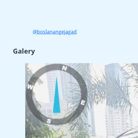
@boslanangejagad
Galery