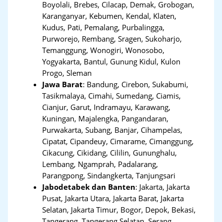
Boyolali, Brebes, Cilacap, Demak, Grobogan,
Karanganyar, Kebumen, Kendal, Klaten,
Kudus, Pati, Pemalang, Purbalingga,
Purworejo, Rembang, Sragen, Sukoharjo,
Temanggung, Wonogiri, Wonosobo,
Yogyakarta, Bantul, Gunung Kidul, Kulon
Progo, Sleman
Jawa Barat
:
Bandung, Cirebon, Sukabumi,
Tasikmalaya, Cimahi, Sumedang, Ciamis,
Cianjur, Garut, Indramayu, Karawang,
Kuningan, Majalengka, Pangandaran,
Purwakarta, Subang, Banjar, Cihampelas,
Cipatat, Cipandeuy, Cimarame, Cimanggung,
Cikacung, Cikidang, Cililin, Gununghalu,
Lembang, Ngamprah, Padalarang,
Parangpong, Sindangkerta, Tanjungsari
Jabodetabek dan Banten
:
Jakarta, Jakarta
Pusat, Jakarta Utara, Jakarta Barat, Jakarta
Selatan, Jakarta Timur, Bogor, Depok, Bekasi,
Tangerang
,
Tangerang Selatan, Serang,