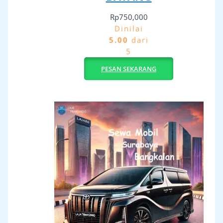
Rp
750,000
Dinilai
5.00
dari
5
PESAN SEKARANG