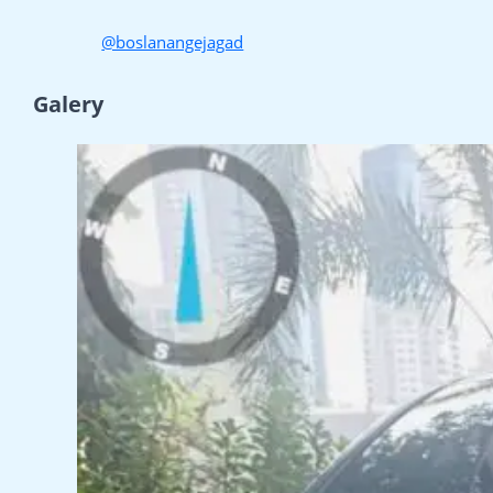
@boslanangejagad
Galery