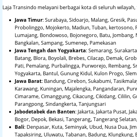
Laja Transindo melayani berbagai kota di seluruh wilayah,
Jawa Timur
:
Surabaya, Sidoarjo, Malang, Gresik, Pas
Probolinggo, Mojokerto, Madiun, Tuban, kertosono, 
Lumajang, Bondowoso, Bojonegoro, Batu, Jombang, Ng
Bangkalan, Sampang, Sumenep, Pamekasan
Jawa Tengah dan Yogyakarta
:
Semarang, Surakarta,
Batang, Blora, Boyolali, Brebes, Cilacap, Demak, Gr
Pati, Pemalang, Purbalingga, Purworejo, Rembang, 
Yogyakarta, Bantul, Gunung Kidul, Kulon Progo, Sle
Jawa Barat
:
Bandung, Cirebon, Sukabumi, Tasikmalay
Karawang, Kuningan, Majalengka, Pangandaran, Purwa
Cimarame, Cimanggung, Cikacung, Cikidang, Cililin,
Parangpong, Sindangkerta, Tanjungsari
Jabodetabek dan Banten
:
Jakarta, Jakarta Pusat, Jak
Bogor, Depok, Bekasi, Tangerang
,
Tangerang Selatan,
Bali
:
Denpasar, Kuta, Seminyak, Ubud, Nusa Dua, Jimb
Tapaksiring, Uluwatu, Tabanan, Badung, Klungkung, 