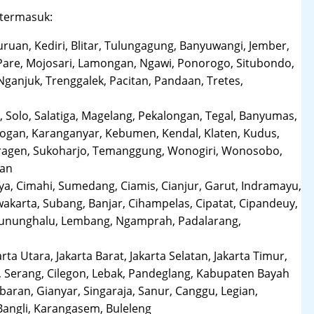
 termasuk:
uruan, Kediri, Blitar, Tulungagung, Banyuwangi, Jember,
Pare, Mojosari, Lamongan, Ngawi, Ponorogo, Situbondo,
anjuk, Trenggalek, Pacitan, Pandaan, Tretes,
 Solo, Salatiga, Magelang, Pekalongan, Tegal, Banyumas,
obogan, Karanganyar, Kebumen, Kendal, Klaten, Kudus,
Sragen, Sukoharjo, Temanggung, Wonogiri, Wonosobo,
man
a, Cimahi, Sumedang, Ciamis, Cianjur, Garut, Indramayu,
karta, Subang, Banjar, Cihampelas, Cipatat, Cipandeuy,
 Gununghalu, Lembang, Ngamprah, Padalarang,
arta Utara, Jakarta Barat, Jakarta Selatan, Jakarta Timur,
 Serang, Cilegon, Lebak, Pandeglang, Kabupaten Bayah
aran, Gianyar, Singaraja, Sanur, Canggu, Legian,
Bangli, Karangasem, Buleleng