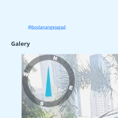
@boslanangejagad
Galery