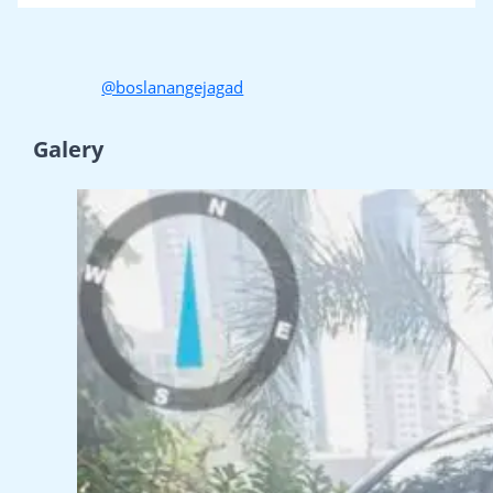
@boslanangejagad
Galery