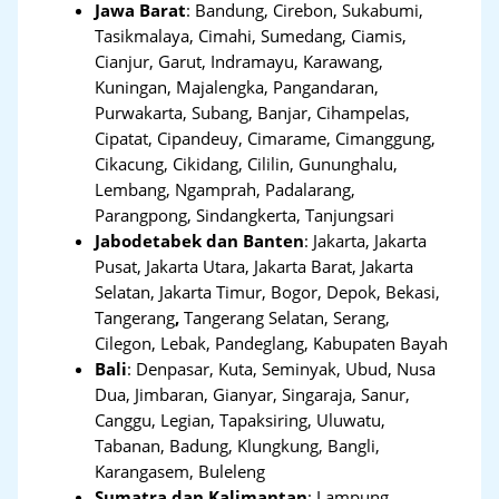
Jawa Barat
:
Bandung, Cirebon, Sukabumi,
Tasikmalaya, Cimahi, Sumedang, Ciamis,
Cianjur, Garut, Indramayu, Karawang,
Kuningan, Majalengka, Pangandaran,
Purwakarta, Subang, Banjar, Cihampelas,
Cipatat, Cipandeuy, Cimarame, Cimanggung,
Cikacung, Cikidang, Cililin, Gununghalu,
Lembang, Ngamprah, Padalarang,
Parangpong, Sindangkerta, Tanjungsari
Jabodetabek dan Banten
:
Jakarta, Jakarta
Pusat, Jakarta Utara, Jakarta Barat, Jakarta
Selatan, Jakarta Timur, Bogor, Depok, Bekasi,
Tangerang
,
Tangerang Selatan, Serang,
Cilegon, Lebak, Pandeglang, Kabupaten Bayah
Bali
:
Denpasar, Kuta, Seminyak, Ubud, Nusa
Dua, Jimbaran, Gianyar, Singaraja, Sanur,
Canggu, Legian, Tapaksiring, Uluwatu,
Tabanan, Badung, Klungkung, Bangli,
Karangasem, Buleleng
Sumatra dan Kalimantan
: Lampung,