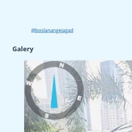
@boslanangejagad
Galery