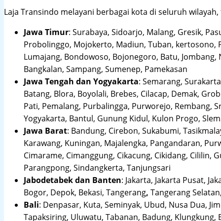
Laja Transindo melayani berbagai kota di seluruh wilayah,
Jawa Timur
:
Surabaya, Sidoarjo, Malang, Gresik, Pas
Probolinggo, Mojokerto, Madiun, Tuban, kertosono, 
Lumajang, Bondowoso, Bojonegoro, Batu, Jombang, Ng
Bangkalan, Sampang, Sumenep, Pamekasan
Jawa Tengah dan Yogyakarta
:
Semarang, Surakarta,
Batang, Blora, Boyolali, Brebes, Cilacap, Demak, Gr
Pati, Pemalang, Purbalingga, Purworejo, Rembang, 
Yogyakarta, Bantul, Gunung Kidul, Kulon Progo, Sle
Jawa Barat
:
Bandung, Cirebon, Sukabumi, Tasikmalay
Karawang, Kuningan, Majalengka, Pangandaran, Purwa
Cimarame, Cimanggung, Cikacung, Cikidang, Cililin,
Parangpong, Sindangkerta, Tanjungsari
Jabodetabek dan Banten
:
Jakarta, Jakarta Pusat, Jak
Bogor, Depok, Bekasi, Tangerang
,
Tangerang Selatan,
Bali
:
Denpasar, Kuta, Seminyak, Ubud, Nusa Dua, Jimb
Tapaksiring, Uluwatu, Tabanan, Badung, Klungkung, 