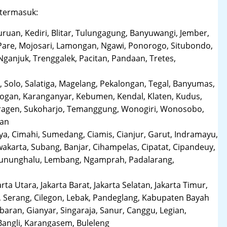
 termasuk:
uruan, Kediri, Blitar, Tulungagung, Banyuwangi, Jember,
Pare, Mojosari, Lamongan, Ngawi, Ponorogo, Situbondo,
anjuk, Trenggalek, Pacitan, Pandaan, Tretes,
 Solo, Salatiga, Magelang, Pekalongan, Tegal, Banyumas,
obogan, Karanganyar, Kebumen, Kendal, Klaten, Kudus,
Sragen, Sukoharjo, Temanggung, Wonogiri, Wonosobo,
man
a, Cimahi, Sumedang, Ciamis, Cianjur, Garut, Indramayu,
karta, Subang, Banjar, Cihampelas, Cipatat, Cipandeuy,
 Gununghalu, Lembang, Ngamprah, Padalarang,
arta Utara, Jakarta Barat, Jakarta Selatan, Jakarta Timur,
 Serang, Cilegon, Lebak, Pandeglang, Kabupaten Bayah
aran, Gianyar, Singaraja, Sanur, Canggu, Legian,
Bangli, Karangasem, Buleleng