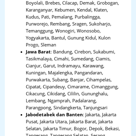
Boyolali, Brebes, Cilacap, Demak, Grobogan,
Karanganyar, Kebumen, Kendal, Klaten,
Kudus, Pati, Pemalang, Purbalingga,
Purworejo, Rembang, Sragen, Sukoharjo,
Temanggung, Wonogiri, Wonosobo,
Yogyakarta, Bantul, Gunung Kidul, Kulon
Progo, Sleman
Jawa Barat
:
Bandung, Cirebon, Sukabumi,
Tasikmalaya, Cimahi, Sumedang, Ciamis,
Cianjur, Garut, Indramayu, Karawang,
Kuningan, Majalengka, Pangandaran,
Purwakarta, Subang, Banjar, Cihampelas,
Cipatat, Cipandeuy, Cimarame, Cimanggung,
Cikacung, Cikidang, Cililin, Gununghalu,
Lembang, Ngamprah, Padalarang,
Parangpong, Sindangkerta, Tanjungsari
Jabodetabek dan Banten
:
Jakarta, Jakarta
Pusat, Jakarta Utara, Jakarta Barat, Jakarta
Selatan, Jakarta Timur, Bogor, Depok, Bekasi,
Tangerang
,
Tangerang Selatan, Serang,