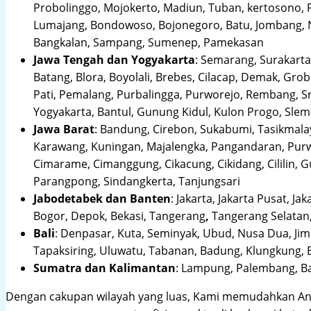
Probolinggo, Mojokerto, Madiun, Tuban, kertosono, 
Lumajang, Bondowoso, Bojonegoro, Batu, Jombang, Ng
Bangkalan, Sampang, Sumenep, Pamekasan
Jawa Tengah dan Yogyakarta
:
Semarang, Surakarta,
Batang, Blora, Boyolali, Brebes, Cilacap, Demak, Gr
Pati, Pemalang, Purbalingga, Purworejo, Rembang, 
Yogyakarta, Bantul, Gunung Kidul, Kulon Progo, Sle
Jawa Barat
:
Bandung, Cirebon, Sukabumi, Tasikmalay
Karawang, Kuningan, Majalengka, Pangandaran, Purwa
Cimarame, Cimanggung, Cikacung, Cikidang, Cililin,
Parangpong, Sindangkerta, Tanjungsari
Jabodetabek dan Banten
:
Jakarta, Jakarta Pusat, Jak
Bogor, Depok, Bekasi, Tangerang
,
Tangerang Selatan,
Bali
:
Denpasar, Kuta, Seminyak, Ubud, Nusa Dua, Jimb
Tapaksiring, Uluwatu, Tabanan, Badung, Klungkung, 
Sumatra dan Kalimantan
: Lampung, Palembang, Ba
Dengan cakupan wilayah yang luas, Kami memudahkan An