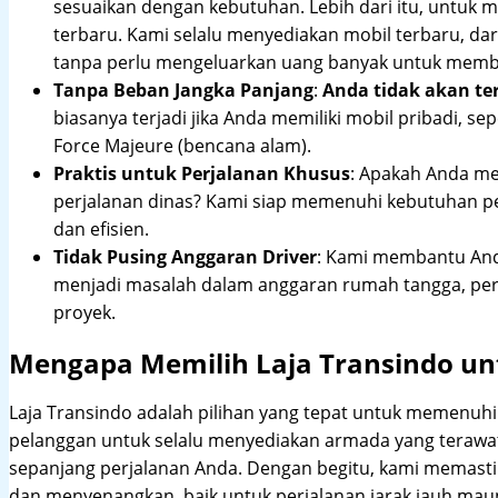
sesuaikan dengan kebutuhan. Lebih dari itu, untuk
terbaru. Kami selalu menyediakan mobil terbaru, dari
tanpa perlu mengeluarkan uang banyak untuk membe
Tanpa Beban Jangka Panjang
:
Anda tidak akan te
biasanya terjadi jika Anda memiliki mobil pribadi, sep
Force Majeure (bencana alam).
Praktis untuk Perjalanan Khusus
: Apakah Anda me
perjalanan dinas? Kami siap memenuhi kebutuhan 
dan efisien.
Tidak Pusing Anggaran Driver
: Kami membantu Anda
menjadi masalah dalam anggaran rumah tangga, pe
proyek.
Mengapa Memilih Laja Transindo un
Laja Transindo adalah pilihan yang tepat untuk memenu
pelanggan untuk selalu menyediakan armada yang teraw
sepanjang perjalanan Anda. Dengan begitu, kami memast
dan menyenangkan, baik untuk perjalanan jarak jauh maup