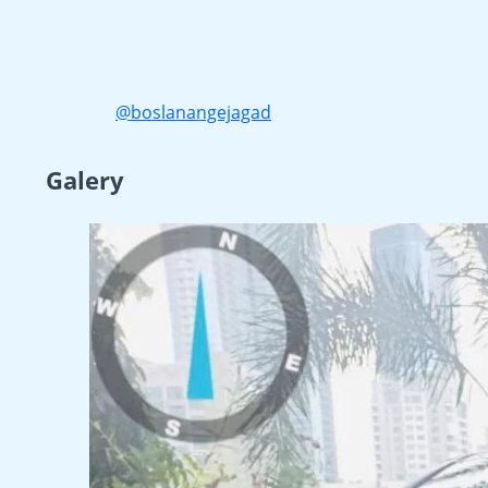
@boslanangejagad
Galery