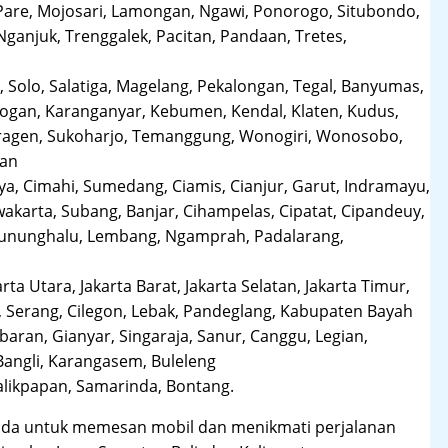
Pare, Mojosari, Lamongan, Ngawi, Ponorogo, Situbondo,
anjuk, Trenggalek, Pacitan, Pandaan, Tretes,
 Solo, Salatiga, Magelang, Pekalongan, Tegal, Banyumas,
obogan, Karanganyar, Kebumen, Kendal, Klaten, Kudus,
Sragen, Sukoharjo, Temanggung, Wonogiri, Wonosobo,
man
a, Cimahi, Sumedang, Ciamis, Cianjur, Garut, Indramayu,
karta, Subang, Banjar, Cihampelas, Cipatat, Cipandeuy,
 Gununghalu, Lembang, Ngamprah, Padalarang,
arta Utara, Jakarta Barat, Jakarta Selatan, Jakarta Timur,
 Serang, Cilegon, Lebak, Pandeglang, Kabupaten Bayah
aran, Gianyar, Singaraja, Sanur, Canggu, Legian,
Bangli, Karangasem, Buleleng
likpapan, Samarinda, Bontang.
da untuk memesan mobil dan menikmati perjalanan