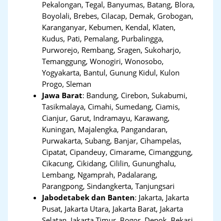
Pekalongan, Tegal, Banyumas, Batang, Blora,
Boyolali, Brebes, Cilacap, Demak, Grobogan,
Karanganyar, Kebumen, Kendal, Klaten,
Kudus, Pati, Pemalang, Purbalingga,
Purworejo, Rembang, Sragen, Sukoharjo,
Temanggung, Wonogiri, Wonosobo,
Yogyakarta, Bantul, Gunung Kidul, Kulon
Progo, Sleman
Jawa Barat
:
Bandung, Cirebon, Sukabumi,
Tasikmalaya, Cimahi, Sumedang, Ciamis,
Cianjur, Garut, Indramayu, Karawang,
Kuningan, Majalengka, Pangandaran,
Purwakarta, Subang, Banjar, Cihampelas,
Cipatat, Cipandeuy, Cimarame, Cimanggung,
Cikacung, Cikidang, Cililin, Gununghalu,
Lembang, Ngamprah, Padalarang,
Parangpong, Sindangkerta, Tanjungsari
Jabodetabek dan Banten
:
Jakarta, Jakarta
Pusat, Jakarta Utara, Jakarta Barat, Jakarta
Selatan, Jakarta Timur, Bogor, Depok, Bekasi,