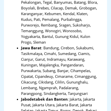
Pekalongan, Tegal, Banyumas, Batang, Blora,
Boyolali, Brebes, Cilacap, Demak, Grobogan,
Karanganyar, Kebumen, Kendal, Klaten,
Kudus, Pati, Pemalang, Purbalingga,
Purworejo, Rembang, Sragen, Sukoharjo,
Temanggung, Wonogiri, Wonosobo,
Yogyakarta, Bantul, Gunung Kidul, Kulon
Progo, Sleman
Jawa Barat
:
Bandung, Cirebon, Sukabumi,
Tasikmalaya, Cimahi, Sumedang, Ciamis,
Cianjur, Garut, Indramayu, Karawang,
Kuningan, Majalengka, Pangandaran,
Purwakarta, Subang, Banjar, Cihampelas,
Cipatat, Cipandeuy, Cimarame, Cimanggung,
Cikacung, Cikidang, Cililin, Gununghalu,
Lembang, Ngamprah, Padalarang,
Parangpong, Sindangkerta, Tanjungsari
Jabodetabek dan Banten
:
Jakarta, Jakarta
Pusat, Jakarta Utara, Jakarta Barat, Jakarta
Selatan, Jakarta Timur, Bogor, Depok, Bekasi,