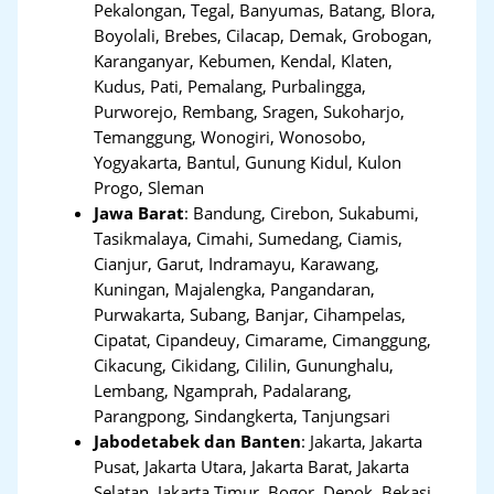
Pekalongan, Tegal, Banyumas, Batang, Blora,
Boyolali, Brebes, Cilacap, Demak, Grobogan,
Karanganyar, Kebumen, Kendal, Klaten,
Kudus, Pati, Pemalang, Purbalingga,
Purworejo, Rembang, Sragen, Sukoharjo,
Temanggung, Wonogiri, Wonosobo,
Yogyakarta, Bantul, Gunung Kidul, Kulon
Progo, Sleman
Jawa Barat
:
Bandung, Cirebon, Sukabumi,
Tasikmalaya, Cimahi, Sumedang, Ciamis,
Cianjur, Garut, Indramayu, Karawang,
Kuningan, Majalengka, Pangandaran,
Purwakarta, Subang, Banjar, Cihampelas,
Cipatat, Cipandeuy, Cimarame, Cimanggung,
Cikacung, Cikidang, Cililin, Gununghalu,
Lembang, Ngamprah, Padalarang,
Parangpong, Sindangkerta, Tanjungsari
Jabodetabek dan Banten
:
Jakarta, Jakarta
Pusat, Jakarta Utara, Jakarta Barat, Jakarta
Selatan, Jakarta Timur, Bogor, Depok, Bekasi,