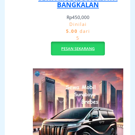
BANGKALAN
Rp
450,000
Dinilai
5.00
dari
5
PESAN SEKARANG