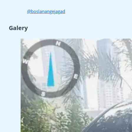
@boslanangejagad
Galery