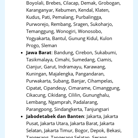
Boyolali, Brebes, Cilacap, Demak, Grobogan,
Karanganyar, Kebumen, Kendal, Klaten,
Kudus, Pati, Pemalang, Purbalingga,
Purworejo, Rembang, Sragen, Sukoharjo,
Temanggung, Wonogiri, Wonosobo,
Yogyakarta, Bantul, Gunung Kidul, Kulon
Progo, Sleman
Jawa Barat
:
Bandung, Cirebon, Sukabumi,
Tasikmalaya, Cimahi, Sumedang, Ciamis,
Cianjur, Garut, Indramayu, Karawang,
Kuningan, Majalengka, Pangandaran,
Purwakarta, Subang, Banjar, Cihampelas,
Cipatat, Cipandeuy, Cimarame, Cimanggung,
Cikacung, Cikidang, Cililin, Gununghalu,
Lembang, Ngamprah, Padalarang,
Parangpong, Sindangkerta, Tanjungsari
Jabodetabek dan Banten
:
Jakarta, Jakarta
Pusat, Jakarta Utara, Jakarta Barat, Jakarta
Selatan, Jakarta Timur, Bogor, Depok, Bekasi,
Tangerang
,
Tangerang Selatan, Serang,