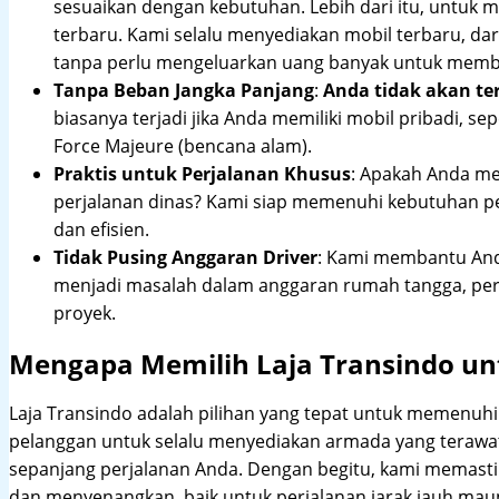
sesuaikan dengan kebutuhan. Lebih dari itu, untuk
terbaru. Kami selalu menyediakan mobil terbaru, dari
tanpa perlu mengeluarkan uang banyak untuk membe
Tanpa Beban Jangka Panjang
:
Anda tidak akan te
biasanya terjadi jika Anda memiliki mobil pribadi, sep
Force Majeure (bencana alam).
Praktis untuk Perjalanan Khusus
: Apakah Anda me
perjalanan dinas? Kami siap memenuhi kebutuhan 
dan efisien.
Tidak Pusing Anggaran Driver
: Kami membantu Anda
menjadi masalah dalam anggaran rumah tangga, pe
proyek.
Mengapa Memilih Laja Transindo un
Laja Transindo adalah pilihan yang tepat untuk memenu
pelanggan untuk selalu menyediakan armada yang teraw
sepanjang perjalanan Anda. Dengan begitu, kami memast
dan menyenangkan, baik untuk perjalanan jarak jauh maup