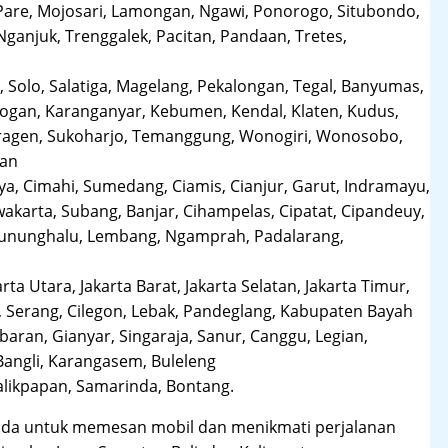
Pare, Mojosari, Lamongan, Ngawi, Ponorogo, Situbondo,
anjuk, Trenggalek, Pacitan, Pandaan, Tretes,
 Solo, Salatiga, Magelang, Pekalongan, Tegal, Banyumas,
obogan, Karanganyar, Kebumen, Kendal, Klaten, Kudus,
Sragen, Sukoharjo, Temanggung, Wonogiri, Wonosobo,
man
a, Cimahi, Sumedang, Ciamis, Cianjur, Garut, Indramayu,
karta, Subang, Banjar, Cihampelas, Cipatat, Cipandeuy,
 Gununghalu, Lembang, Ngamprah, Padalarang,
arta Utara, Jakarta Barat, Jakarta Selatan, Jakarta Timur,
 Serang, Cilegon, Lebak, Pandeglang, Kabupaten Bayah
aran, Gianyar, Singaraja, Sanur, Canggu, Legian,
Bangli, Karangasem, Buleleng
likpapan, Samarinda, Bontang.
da untuk memesan mobil dan menikmati perjalanan