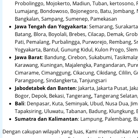
Probolinggo, Mojokerto, Madiun, Tuban, kertosono, 
Lumajang, Bondowoso, Bojonegoro, Batu, Jombang, Ng
Bangkalan, Sampang, Sumenep, Pamekasan
Jawa Tengah dan Yogyakarta
:
Semarang, Surakarta,
Batang, Blora, Boyolali, Brebes, Cilacap, Demak, Gr
Pati, Pemalang, Purbalingga, Purworejo, Rembang, 
Yogyakarta, Bantul, Gunung Kidul, Kulon Progo, Sle
Jawa Barat
:
Bandung, Cirebon, Sukabumi, Tasikmalay
Karawang, Kuningan, Majalengka, Pangandaran, Purwa
Cimarame, Cimanggung, Cikacung, Cikidang, Cililin,
Parangpong, Sindangkerta, Tanjungsari
Jabodetabek dan Banten
:
Jakarta, Jakarta Pusat, Jak
Bogor, Depok, Bekasi, Tangerang
,
Tangerang Selatan,
Bali
:
Denpasar, Kuta, Seminyak, Ubud, Nusa Dua, Jimb
Tapaksiring, Uluwatu, Tabanan, Badung, Klungkung, 
Sumatra dan Kalimantan
: Lampung, Palembang, Ba
Dengan cakupan wilayah yang luas, Kami memudahkan An