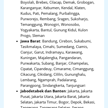
Boyolali, Brebes, Cilacap, Demak, Grobogan,
Karanganyar, Kebumen, Kendal, Klaten,
Kudus, Pati, Pemalang, Purbalingga,
Purworejo, Rembang, Sragen, Sukoharjo,
Temanggung, Wonogiri, Wonosobo,
Yogyakarta, Bantul, Gunung Kidul, Kulon
Progo, Sleman
Jawa Barat
:
Bandung, Cirebon, Sukabumi,
Tasikmalaya, Cimahi, Sumedang, Ciamis,
Cianjur, Garut, Indramayu, Karawang,
Kuningan, Majalengka, Pangandaran,
Purwakarta, Subang, Banjar, Cihampelas,
Cipatat, Cipandeuy, Cimarame, Cimanggung,
Cikacung, Cikidang, Cililin, Gununghalu,
Lembang, Ngamprah, Padalarang,
Parangpong, Sindangkerta, Tanjungsari
Jabodetabek dan Banten
:
Jakarta, Jakarta
Pusat, Jakarta Utara, Jakarta Barat, Jakarta
Selatan, Jakarta Timur, Bogor, Depok, Bekasi,
Tangerang
,
Tangerang Selatan, Serang,