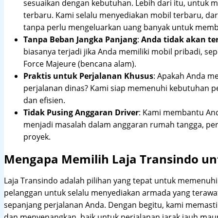
sesuaikan dengan kebutuhan. Lebih dari itu, untuk
terbaru. Kami selalu menyediakan mobil terbaru, dari
tanpa perlu mengeluarkan uang banyak untuk membe
Tanpa Beban Jangka Panjang
:
Anda tidak akan te
biasanya terjadi jika Anda memiliki mobil pribadi, sep
Force Majeure (bencana alam).
Praktis untuk Perjalanan Khusus
: Apakah Anda me
perjalanan dinas? Kami siap memenuhi kebutuhan 
dan efisien.
Tidak Pusing Anggaran Driver
: Kami membantu Anda
menjadi masalah dalam anggaran rumah tangga, pe
proyek.
Mengapa Memilih Laja Transindo un
Laja Transindo adalah pilihan yang tepat untuk memenu
pelanggan untuk selalu menyediakan armada yang teraw
sepanjang perjalanan Anda. Dengan begitu, kami memast
dan menyenangkan, baik untuk perjalanan jarak jauh maup