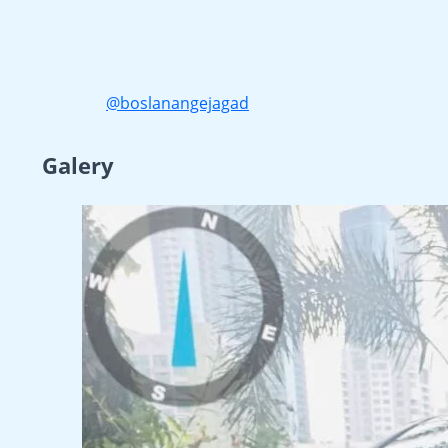
@boslanangejagad
Galery