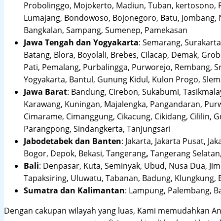
Probolinggo, Mojokerto, Madiun, Tuban, kertosono, 
Lumajang, Bondowoso, Bojonegoro, Batu, Jombang, Ng
Bangkalan, Sampang, Sumenep, Pamekasan
Jawa Tengah dan Yogyakarta
:
Semarang, Surakarta,
Batang, Blora, Boyolali, Brebes, Cilacap, Demak, Gr
Pati, Pemalang, Purbalingga, Purworejo, Rembang, 
Yogyakarta, Bantul, Gunung Kidul, Kulon Progo, Sle
Jawa Barat
:
Bandung, Cirebon, Sukabumi, Tasikmalay
Karawang, Kuningan, Majalengka, Pangandaran, Purwa
Cimarame, Cimanggung, Cikacung, Cikidang, Cililin,
Parangpong, Sindangkerta, Tanjungsari
Jabodetabek dan Banten
:
Jakarta, Jakarta Pusat, Jak
Bogor, Depok, Bekasi, Tangerang
,
Tangerang Selatan,
Bali
:
Denpasar, Kuta, Seminyak, Ubud, Nusa Dua, Jimb
Tapaksiring, Uluwatu, Tabanan, Badung, Klungkung, 
Sumatra dan Kalimantan
: Lampung, Palembang, Ba
Dengan cakupan wilayah yang luas, Kami memudahkan An