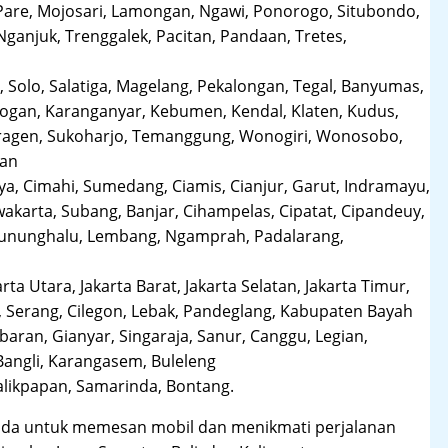
Pare, Mojosari, Lamongan, Ngawi, Ponorogo, Situbondo,
anjuk, Trenggalek, Pacitan, Pandaan, Tretes,
 Solo, Salatiga, Magelang, Pekalongan, Tegal, Banyumas,
obogan, Karanganyar, Kebumen, Kendal, Klaten, Kudus,
Sragen, Sukoharjo, Temanggung, Wonogiri, Wonosobo,
man
a, Cimahi, Sumedang, Ciamis, Cianjur, Garut, Indramayu,
karta, Subang, Banjar, Cihampelas, Cipatat, Cipandeuy,
 Gununghalu, Lembang, Ngamprah, Padalarang,
arta Utara, Jakarta Barat, Jakarta Selatan, Jakarta Timur,
 Serang, Cilegon, Lebak, Pandeglang, Kabupaten Bayah
aran, Gianyar, Singaraja, Sanur, Canggu, Legian,
Bangli, Karangasem, Buleleng
likpapan, Samarinda, Bontang.
da untuk memesan mobil dan menikmati perjalanan