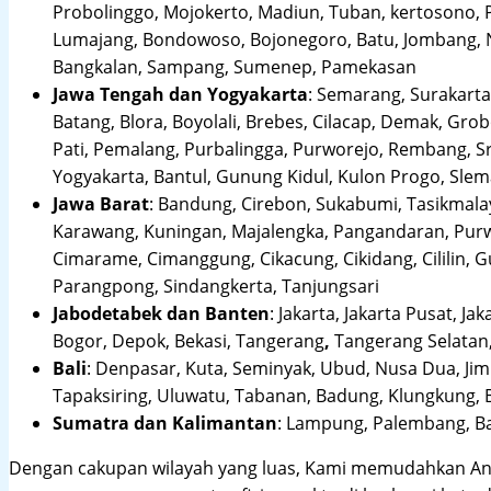
Probolinggo, Mojokerto, Madiun, Tuban, kertosono, 
Lumajang, Bondowoso, Bojonegoro, Batu, Jombang, Ng
Bangkalan, Sampang, Sumenep, Pamekasan
Jawa Tengah dan Yogyakarta
:
Semarang, Surakarta,
Batang, Blora, Boyolali, Brebes, Cilacap, Demak, Gr
Pati, Pemalang, Purbalingga, Purworejo, Rembang, 
Yogyakarta, Bantul, Gunung Kidul, Kulon Progo, Sle
Jawa Barat
:
Bandung, Cirebon, Sukabumi, Tasikmalay
Karawang, Kuningan, Majalengka, Pangandaran, Purwa
Cimarame, Cimanggung, Cikacung, Cikidang, Cililin,
Parangpong, Sindangkerta, Tanjungsari
Jabodetabek dan Banten
:
Jakarta, Jakarta Pusat, Jak
Bogor, Depok, Bekasi, Tangerang
,
Tangerang Selatan,
Bali
:
Denpasar, Kuta, Seminyak, Ubud, Nusa Dua, Jimb
Tapaksiring, Uluwatu, Tabanan, Badung, Klungkung, 
Sumatra dan Kalimantan
: Lampung, Palembang, Ba
Dengan cakupan wilayah yang luas, Kami memudahkan An