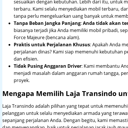
sesuaikan dengan kebutuhan. Lebih dari itu, untuk
terbaru. Kami selalu menyediakan mobil terbaru, dari
tanpa perlu mengeluarkan uang banyak untuk membe
Tanpa Beban Jangka Panjang
:
Anda tidak akan te
biasanya terjadi jika Anda memiliki mobil pribadi, sep
Force Majeure (bencana alam).
Praktis untuk Perjalanan Khusus
: Apakah Anda me
perjalanan dinas? Kami siap memenuhi kebutuhan 
dan efisien.
Tidak Pusing Anggaran Driver
: Kami membantu Anda
menjadi masalah dalam anggaran rumah tangga, pe
proyek.
Mengapa Memilih Laja Transindo un
Laja Transindo adalah pilihan yang tepat untuk memenu
pelanggan untuk selalu menyediakan armada yang teraw
sepanjang perjalanan Anda. Dengan begitu, kami memast
dan menyenangkan, baik untuk perjalanan jarak jauh maup