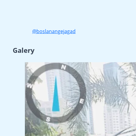
@boslanangejagad
Galery