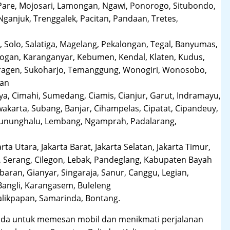
Pare, Mojosari, Lamongan, Ngawi, Ponorogo, Situbondo,
anjuk, Trenggalek, Pacitan, Pandaan, Tretes,
 Solo, Salatiga, Magelang, Pekalongan, Tegal, Banyumas,
obogan, Karanganyar, Kebumen, Kendal, Klaten, Kudus,
Sragen, Sukoharjo, Temanggung, Wonogiri, Wonosobo,
man
a, Cimahi, Sumedang, Ciamis, Cianjur, Garut, Indramayu,
karta, Subang, Banjar, Cihampelas, Cipatat, Cipandeuy,
 Gununghalu, Lembang, Ngamprah, Padalarang,
arta Utara, Jakarta Barat, Jakarta Selatan, Jakarta Timur,
 Serang, Cilegon, Lebak, Pandeglang, Kabupaten Bayah
aran, Gianyar, Singaraja, Sanur, Canggu, Legian,
Bangli, Karangasem, Buleleng
likpapan, Samarinda, Bontang.
da untuk memesan mobil dan menikmati perjalanan