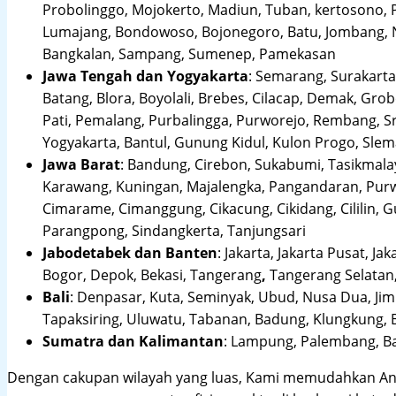
Probolinggo, Mojokerto, Madiun, Tuban, kertosono, 
Lumajang, Bondowoso, Bojonegoro, Batu, Jombang, Ng
Bangkalan, Sampang, Sumenep, Pamekasan
Jawa Tengah dan Yogyakarta
:
Semarang, Surakarta,
Batang, Blora, Boyolali, Brebes, Cilacap, Demak, Gr
Pati, Pemalang, Purbalingga, Purworejo, Rembang, 
Yogyakarta, Bantul, Gunung Kidul, Kulon Progo, Sle
Jawa Barat
:
Bandung, Cirebon, Sukabumi, Tasikmalay
Karawang, Kuningan, Majalengka, Pangandaran, Purwa
Cimarame, Cimanggung, Cikacung, Cikidang, Cililin,
Parangpong, Sindangkerta, Tanjungsari
Jabodetabek dan Banten
:
Jakarta, Jakarta Pusat, Jak
Bogor, Depok, Bekasi, Tangerang
,
Tangerang Selatan,
Bali
:
Denpasar, Kuta, Seminyak, Ubud, Nusa Dua, Jimb
Tapaksiring, Uluwatu, Tabanan, Badung, Klungkung, 
Sumatra dan Kalimantan
: Lampung, Palembang, Ba
Dengan cakupan wilayah yang luas, Kami memudahkan An