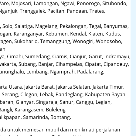
Pare, Mojosari, Lamongan, Ngawi, Ponorogo, Situbondo,
anjuk, Trenggalek, Pacitan, Pandaan, Tretes,
 Solo, Salatiga, Magelang, Pekalongan, Tegal, Banyumas,
obogan, Karanganyar, Kebumen, Kendal, Klaten, Kudus,
Sragen, Sukoharjo, Temanggung, Wonogiri, Wonosobo,
man
a, Cimahi, Sumedang, Ciamis, Cianjur, Garut, Indramayu,
karta, Subang, Banjar, Cihampelas, Cipatat, Cipandeuy,
 Gununghalu, Lembang, Ngamprah, Padalarang,
arta Utara, Jakarta Barat, Jakarta Selatan, Jakarta Timur,
 Serang, Cilegon, Lebak, Pandeglang, Kabupaten Bayah
aran, Gianyar, Singaraja, Sanur, Canggu, Legian,
Bangli, Karangasem, Buleleng
likpapan, Samarinda, Bontang.
da untuk memesan mobil dan menikmati perjalanan