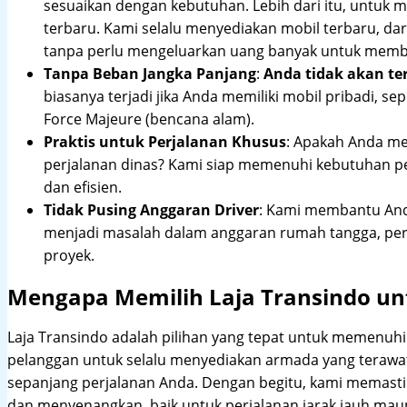
sesuaikan dengan kebutuhan. Lebih dari itu, untuk
terbaru. Kami selalu menyediakan mobil terbaru, dari
tanpa perlu mengeluarkan uang banyak untuk membe
Tanpa Beban Jangka Panjang
:
Anda tidak akan te
biasanya terjadi jika Anda memiliki mobil pribadi, sep
Force Majeure (bencana alam).
Praktis untuk Perjalanan Khusus
: Apakah Anda me
perjalanan dinas? Kami siap memenuhi kebutuhan 
dan efisien.
Tidak Pusing Anggaran Driver
: Kami membantu Anda
menjadi masalah dalam anggaran rumah tangga, pe
proyek.
Mengapa Memilih Laja Transindo unt
Laja Transindo adalah pilihan yang tepat untuk memenu
pelanggan untuk selalu menyediakan armada yang teraw
sepanjang perjalanan Anda. Dengan begitu, kami memast
dan menyenangkan, baik untuk perjalanan jarak jauh maup