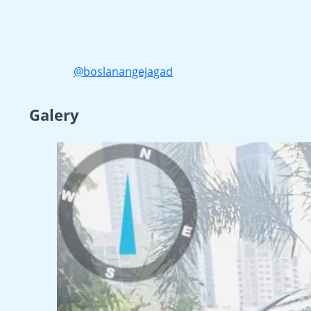
@boslanangejagad
Galery