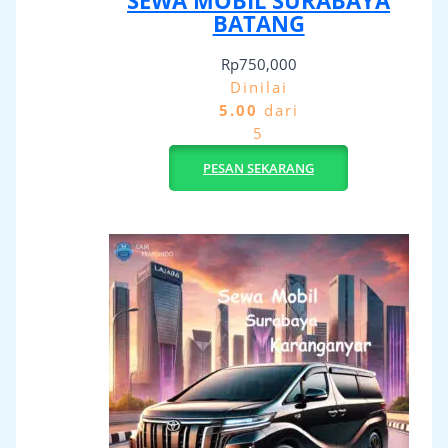
SEWA MOBIL SURABAYA
BATANG
Rp
750,000
Dinilai
5.00
dari
5
PESAN SEKARANG