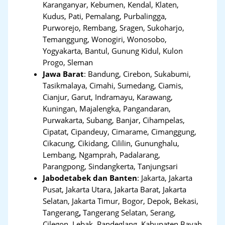
Karanganyar, Kebumen, Kendal, Klaten,
Kudus, Pati, Pemalang, Purbalingga,
Purworejo, Rembang, Sragen, Sukoharjo,
Temanggung, Wonogiri, Wonosobo,
Yogyakarta, Bantul, Gunung Kidul, Kulon
Progo, Sleman
Jawa Barat
:
Bandung, Cirebon, Sukabumi,
Tasikmalaya, Cimahi, Sumedang, Ciamis,
Cianjur, Garut, Indramayu, Karawang,
Kuningan, Majalengka, Pangandaran,
Purwakarta, Subang, Banjar, Cihampelas,
Cipatat, Cipandeuy, Cimarame, Cimanggung,
Cikacung, Cikidang, Cililin, Gununghalu,
Lembang, Ngamprah, Padalarang,
Parangpong, Sindangkerta, Tanjungsari
Jabodetabek dan Banten
:
Jakarta, Jakarta
Pusat, Jakarta Utara, Jakarta Barat, Jakarta
Selatan, Jakarta Timur, Bogor, Depok, Bekasi,
Tangerang
,
Tangerang Selatan, Serang,
Cilegon, Lebak, Pandeglang, Kabupaten Bayah