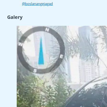
@boslanangejagad
Galery