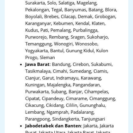
Surakarta, Solo, Salatiga, Magelang,
Pekalongan, Tegal, Banyumas, Batang, Blora,
Boyolali, Brebes, Cilacap, Demak, Grobogan,
Karanganyar, Kebumen, Kendal, Klaten,
Kudus, Pati, Pemalang, Purbalingga,
Purworejo, Rembang, Sragen, Sukoharjo,
Temanggung, Wonogiri, Wonosobo,
Yogyakarta, Bantul, Gunung Kidul, Kulon
Progo, Sleman
Jawa Barat
:
Bandung, Cirebon, Sukabumi,
Tasikmalaya, Cimahi, Sumedang, Ciamis,
Cianjur, Garut, Indramayu, Karawang,
Kuningan, Majalengka, Pangandaran,
Purwakarta, Subang, Banjar, Cihampelas,
Cipatat, Cipandeuy, Cimarame, Cimanggung,
Cikacung, Cikidang, Cililin, Gununghalu,
Lembang, Ngamprah, Padalarang,
Parangpong, Sindangkerta, Tanjungsari
Jabodetabek dan Banten
:
Jakarta, Jakarta
Pusat, Jakarta Utara, Jakarta Barat, Jakarta