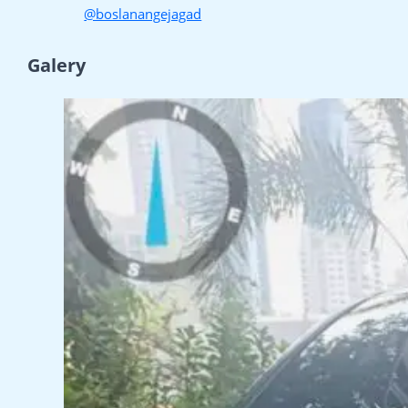
@boslanangejagad
Galery