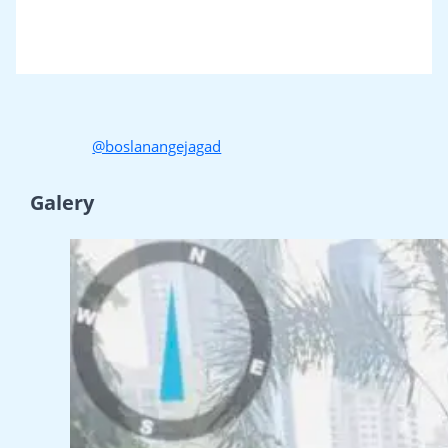
@boslanangejagad
Galery