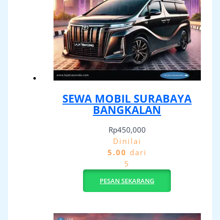
SEWA MOBIL SURABAYA
BANGKALAN
Rp
450,000
Dinilai
5.00
dari
5
PESAN SEKARANG