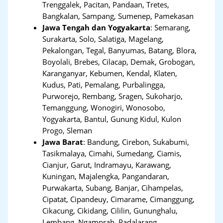
Trenggalek, Pacitan, Pandaan, Tretes,
Bangkalan, Sampang, Sumenep, Pamekasan
Jawa Tengah dan Yogyakarta
:
Semarang,
Surakarta, Solo, Salatiga, Magelang,
Pekalongan, Tegal, Banyumas, Batang, Blora,
Boyolali, Brebes, Cilacap, Demak, Grobogan,
Karanganyar, Kebumen, Kendal, Klaten,
Kudus, Pati, Pemalang, Purbalingga,
Purworejo, Rembang, Sragen, Sukoharjo,
Temanggung, Wonogiri, Wonosobo,
Yogyakarta, Bantul, Gunung Kidul, Kulon
Progo, Sleman
Jawa Barat
:
Bandung, Cirebon, Sukabumi,
Tasikmalaya, Cimahi, Sumedang, Ciamis,
Cianjur, Garut, Indramayu, Karawang,
Kuningan, Majalengka, Pangandaran,
Purwakarta, Subang, Banjar, Cihampelas,
Cipatat, Cipandeuy, Cimarame, Cimanggung,
Cikacung, Cikidang, Cililin, Gununghalu,
Lembang, Ngamprah, Padalarang,