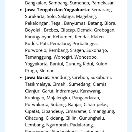
Bangkalan, Sampang, Sumenep, Pamekasan
Jawa Tengah dan Yogyakarta
:
Semarang,
Surakarta, Solo, Salatiga, Magelang,
Pekalongan, Tegal, Banyumas, Batang, Blora,
Boyolali, Brebes, Cilacap, Demak, Grobogan,
Karanganyar, Kebumen, Kendal, Klaten,
Kudus, Pati, Pemalang, Purbalingga,
Purworejo, Rembang, Sragen, Sukoharjo,
Temanggung, Wonogiri, Wonosobo,
Yogyakarta, Bantul, Gunung Kidul, Kulon
Progo, Sleman
Jawa Barat
:
Bandung, Cirebon, Sukabumi,
Tasikmalaya, Cimahi, Sumedang, Ciamis,
Cianjur, Garut, Indramayu, Karawang,
Kuningan, Majalengka, Pangandaran,
Purwakarta, Subang, Banjar, Cihampelas,
Cipatat, Cipandeuy, Cimarame, Cimanggung,
Cikacung, Cikidang, Cililin, Gununghalu,
Lembang, Ngamprah, Padalarang,
Parangpong, Sindangkerta, Tanjungsari