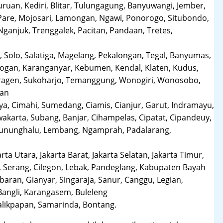
uruan, Kediri, Blitar, Tulungagung, Banyuwangi, Jember,
Pare, Mojosari, Lamongan, Ngawi, Ponorogo, Situbondo,
anjuk, Trenggalek, Pacitan, Pandaan, Tretes,
 Solo, Salatiga, Magelang, Pekalongan, Tegal, Banyumas,
obogan, Karanganyar, Kebumen, Kendal, Klaten, Kudus,
Sragen, Sukoharjo, Temanggung, Wonogiri, Wonosobo,
man
a, Cimahi, Sumedang, Ciamis, Cianjur, Garut, Indramayu,
karta, Subang, Banjar, Cihampelas, Cipatat, Cipandeuy,
 Gununghalu, Lembang, Ngamprah, Padalarang,
arta Utara, Jakarta Barat, Jakarta Selatan, Jakarta Timur,
 Serang, Cilegon, Lebak, Pandeglang, Kabupaten Bayah
aran, Gianyar, Singaraja, Sanur, Canggu, Legian,
Bangli, Karangasem, Buleleng
likpapan, Samarinda, Bontang.