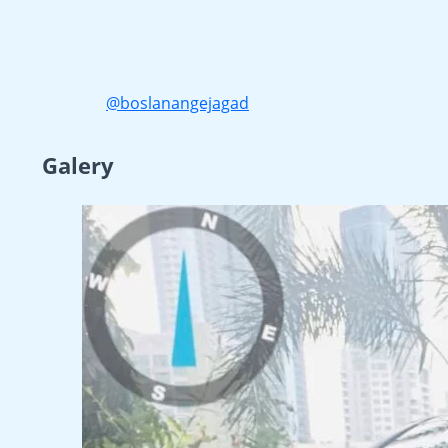
@boslanangejagad
Galery