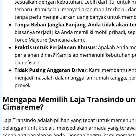
sesuaikan dengan kebutuhan. Lebih dari itu, untuk
terbaru. Kami selalu menyediakan mobil terbaru, dari
tanpa perlu mengeluarkan uang banyak untuk membe
Tanpa Beban Jangka Panjang
:
Anda tidak akan te
biasanya terjadi jika Anda memiliki mobil pribadi, sep
Force Majeure (bencana alam).
Praktis untuk Perjalanan Khusus
: Apakah Anda me
perjalanan dinas? Kami siap memenuhi kebutuhan 
dan efisien.
Tidak Pusing Anggaran Driver
: Kami membantu Anda
menjadi masalah dalam anggaran rumah tangga, pe
proyek.
Mengapa Memilih Laja Transindo u
Cimareme?
Laja Transindo adalah pilihan yang tepat untuk memenu
pelanggan untuk selalu menyediakan armada yang teraw
sepanjang perjalanan Anda. Dengan begitu, kami memast