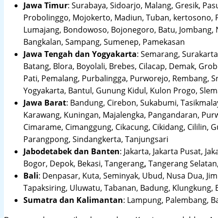
Jawa Timur
:
Surabaya, Sidoarjo, Malang, Gresik, Pas
Probolinggo, Mojokerto, Madiun, Tuban, kertosono, 
Lumajang, Bondowoso, Bojonegoro, Batu, Jombang, Ng
Bangkalan, Sampang, Sumenep, Pamekasan
Jawa Tengah dan Yogyakarta
:
Semarang, Surakarta,
Batang, Blora, Boyolali, Brebes, Cilacap, Demak, Gr
Pati, Pemalang, Purbalingga, Purworejo, Rembang, 
Yogyakarta, Bantul, Gunung Kidul, Kulon Progo, Sle
Jawa Barat
:
Bandung, Cirebon, Sukabumi, Tasikmalay
Karawang, Kuningan, Majalengka, Pangandaran, Purwa
Cimarame, Cimanggung, Cikacung, Cikidang, Cililin,
Parangpong, Sindangkerta, Tanjungsari
Jabodetabek dan Banten
:
Jakarta, Jakarta Pusat, Jak
Bogor, Depok, Bekasi, Tangerang
,
Tangerang Selatan,
Bali
:
Denpasar, Kuta, Seminyak, Ubud, Nusa Dua, Jimb
Tapaksiring, Uluwatu, Tabanan, Badung, Klungkung, 
Sumatra dan Kalimantan
: Lampung, Palembang, Ba