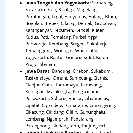
Jawa Tengah dan Yogyakarta
:
Semarang,
Surakarta, Solo, Salatiga, Magelang,
Pekalongan, Tegal, Banyumas, Batang, Blora,
Boyolali, Brebes, Cilacap, Demak, Grobogan,
Karanganyar, Kebumen, Kendal, Klaten,
Kudus, Pati, Pemalang, Purbalingga,
Purworejo, Rembang, Sragen, Sukoharjo,
Temanggung, Wonogiri, Wonosobo,
Yogyakarta, Bantul, Gunung Kidul, Kulon
Progo, Sleman
Jawa Barat
:
Bandung, Cirebon, Sukabumi,
Tasikmalaya, Cimahi, Sumedang, Ciamis,
Cianjur, Garut, Indramayu, Karawang,
Kuningan, Majalengka, Pangandaran,
Purwakarta, Subang, Banjar, Cihampelas,
Cipatat, Cipandeuy, Cimarame, Cimanggung,
Cikacung, Cikidang, Cililin, Gununghalu,
Lembang, Ngamprah, Padalarang,
Parangpong, Sindangkerta, Tanjungsari
Jabodetabek dan Banten
:
Jakarta, Jakarta