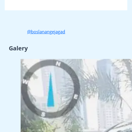
@boslanangejagad
Galery