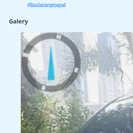
@boslanangejagad
Galery