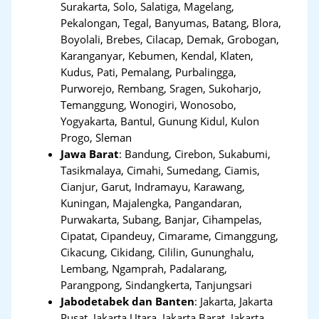
Surakarta, Solo, Salatiga, Magelang,
Pekalongan, Tegal, Banyumas, Batang, Blora,
Boyolali, Brebes, Cilacap, Demak, Grobogan,
Karanganyar, Kebumen, Kendal, Klaten,
Kudus, Pati, Pemalang, Purbalingga,
Purworejo, Rembang, Sragen, Sukoharjo,
Temanggung, Wonogiri, Wonosobo,
Yogyakarta, Bantul, Gunung Kidul, Kulon
Progo, Sleman
Jawa Barat
:
Bandung, Cirebon, Sukabumi,
Tasikmalaya, Cimahi, Sumedang, Ciamis,
Cianjur, Garut, Indramayu, Karawang,
Kuningan, Majalengka, Pangandaran,
Purwakarta, Subang, Banjar, Cihampelas,
Cipatat, Cipandeuy, Cimarame, Cimanggung,
Cikacung, Cikidang, Cililin, Gununghalu,
Lembang, Ngamprah, Padalarang,
Parangpong, Sindangkerta, Tanjungsari
Jabodetabek dan Banten
:
Jakarta, Jakarta
Pusat, Jakarta Utara, Jakarta Barat, Jakarta