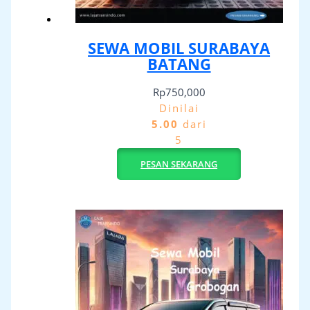
SEWA MOBIL SURABAYA
BATANG
Rp
750,000
Dinilai
5.00
dari
5
PESAN SEKARANG