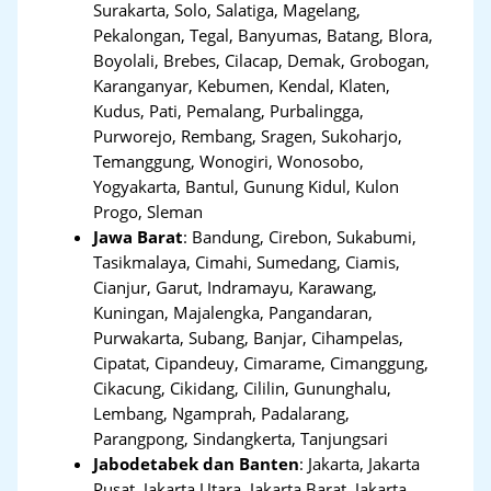
Surakarta, Solo, Salatiga, Magelang,
Pekalongan, Tegal, Banyumas, Batang, Blora,
Boyolali, Brebes, Cilacap, Demak, Grobogan,
Karanganyar, Kebumen, Kendal, Klaten,
Kudus, Pati, Pemalang, Purbalingga,
Purworejo, Rembang, Sragen, Sukoharjo,
Temanggung, Wonogiri, Wonosobo,
Yogyakarta, Bantul, Gunung Kidul, Kulon
Progo, Sleman
Jawa Barat
:
Bandung, Cirebon, Sukabumi,
Tasikmalaya, Cimahi, Sumedang, Ciamis,
Cianjur, Garut, Indramayu, Karawang,
Kuningan, Majalengka, Pangandaran,
Purwakarta, Subang, Banjar, Cihampelas,
Cipatat, Cipandeuy, Cimarame, Cimanggung,
Cikacung, Cikidang, Cililin, Gununghalu,
Lembang, Ngamprah, Padalarang,
Parangpong, Sindangkerta, Tanjungsari
Jabodetabek dan Banten
:
Jakarta, Jakarta
Pusat, Jakarta Utara, Jakarta Barat, Jakarta