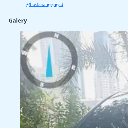
@boslanangejagad
Galery