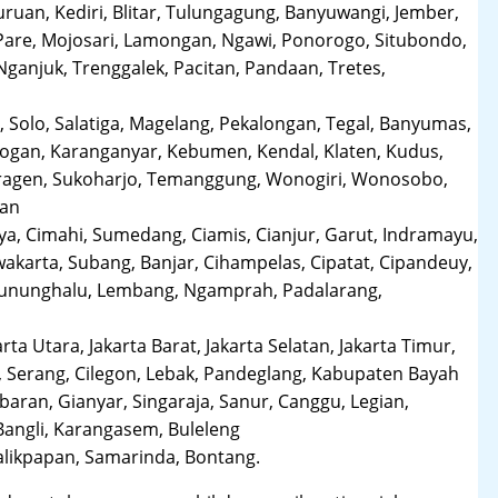
uruan, Kediri, Blitar, Tulungagung, Banyuwangi, Jember,
Pare, Mojosari, Lamongan, Ngawi, Ponorogo, Situbondo,
anjuk, Trenggalek, Pacitan, Pandaan, Tretes,
 Solo, Salatiga, Magelang, Pekalongan, Tegal, Banyumas,
obogan, Karanganyar, Kebumen, Kendal, Klaten, Kudus,
Sragen, Sukoharjo, Temanggung, Wonogiri, Wonosobo,
man
a, Cimahi, Sumedang, Ciamis, Cianjur, Garut, Indramayu,
karta, Subang, Banjar, Cihampelas, Cipatat, Cipandeuy,
 Gununghalu, Lembang, Ngamprah, Padalarang,
arta Utara, Jakarta Barat, Jakarta Selatan, Jakarta Timur,
 Serang, Cilegon, Lebak, Pandeglang, Kabupaten Bayah
aran, Gianyar, Singaraja, Sanur, Canggu, Legian,
Bangli, Karangasem, Buleleng
likpapan, Samarinda, Bontang.