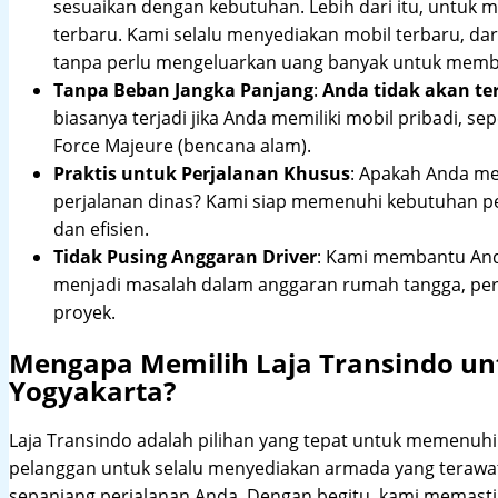
sesuaikan dengan kebutuhan. Lebih dari itu, untuk
terbaru. Kami selalu menyediakan mobil terbaru, dari
tanpa perlu mengeluarkan uang banyak untuk membe
Tanpa Beban Jangka Panjang
:
Anda tidak akan te
biasanya terjadi jika Anda memiliki mobil pribadi, sep
Force Majeure (bencana alam).
Praktis untuk Perjalanan Khusus
: Apakah Anda me
perjalanan dinas? Kami siap memenuhi kebutuhan 
dan efisien.
Tidak Pusing Anggaran Driver
: Kami membantu Anda
menjadi masalah dalam anggaran rumah tangga, pe
proyek.
Mengapa Memilih Laja Transindo u
Yogyakarta?
Laja Transindo adalah pilihan yang tepat untuk memenu
pelanggan untuk selalu menyediakan armada yang teraw
sepanjang perjalanan Anda. Dengan begitu, kami memast