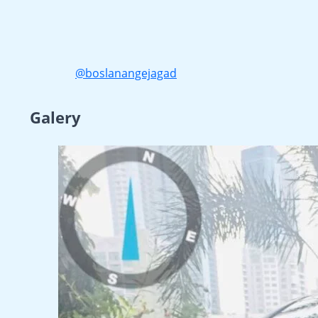
@boslanangejagad
Galery