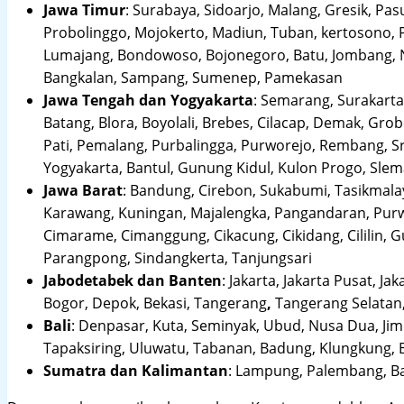
Jawa Timur
:
Surabaya, Sidoarjo, Malang, Gresik, Pas
Probolinggo, Mojokerto, Madiun, Tuban, kertosono, 
Lumajang, Bondowoso, Bojonegoro, Batu, Jombang, Ng
Bangkalan, Sampang, Sumenep, Pamekasan
Jawa Tengah dan Yogyakarta
:
Semarang, Surakarta,
Batang, Blora, Boyolali, Brebes, Cilacap, Demak, Gr
Pati, Pemalang, Purbalingga, Purworejo, Rembang, 
Yogyakarta, Bantul, Gunung Kidul, Kulon Progo, Sle
Jawa Barat
:
Bandung, Cirebon, Sukabumi, Tasikmalay
Karawang, Kuningan, Majalengka, Pangandaran, Purwa
Cimarame, Cimanggung, Cikacung, Cikidang, Cililin,
Parangpong, Sindangkerta, Tanjungsari
Jabodetabek dan Banten
:
Jakarta, Jakarta Pusat, Jak
Bogor, Depok, Bekasi, Tangerang
,
Tangerang Selatan,
Bali
:
Denpasar, Kuta, Seminyak, Ubud, Nusa Dua, Jimb
Tapaksiring, Uluwatu, Tabanan, Badung, Klungkung, 
Sumatra dan Kalimantan
: Lampung, Palembang, Ba