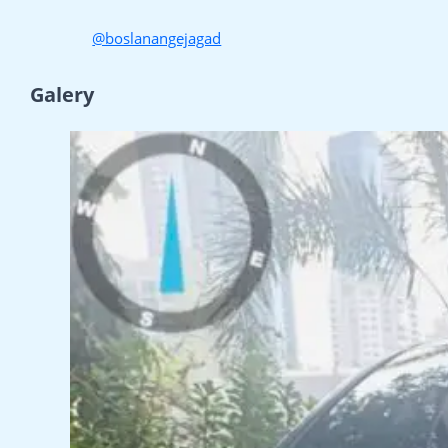
@boslanangejagad
Galery