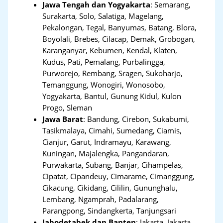
Jawa Tengah dan Yogyakarta
:
Semarang,
Surakarta, Solo, Salatiga, Magelang,
Pekalongan, Tegal, Banyumas, Batang, Blora,
Boyolali, Brebes, Cilacap, Demak, Grobogan,
Karanganyar, Kebumen, Kendal, Klaten,
Kudus, Pati, Pemalang, Purbalingga,
Purworejo, Rembang, Sragen, Sukoharjo,
Temanggung, Wonogiri, Wonosobo,
Yogyakarta, Bantul, Gunung Kidul, Kulon
Progo, Sleman
Jawa Barat
:
Bandung, Cirebon, Sukabumi,
Tasikmalaya, Cimahi, Sumedang, Ciamis,
Cianjur, Garut, Indramayu, Karawang,
Kuningan, Majalengka, Pangandaran,
Purwakarta, Subang, Banjar, Cihampelas,
Cipatat, Cipandeuy, Cimarame, Cimanggung,
Cikacung, Cikidang, Cililin, Gununghalu,
Lembang, Ngamprah, Padalarang,
Parangpong, Sindangkerta, Tanjungsari
Jabodetabek dan Banten
:
Jakarta, Jakarta