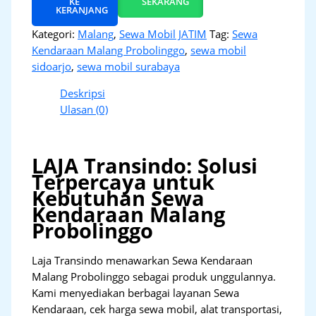
KE
SEKARANG
KERANJANG
Kategori:
Malang
,
Sewa Mobil JATIM
Tag:
Sewa
Kendaraan Malang Probolinggo
,
sewa mobil
sidoarjo
,
sewa mobil surabaya
Deskripsi
Ulasan (0)
LAJA Transindo: Solusi
Terpercaya untuk
Kebutuhan Sewa
Kendaraan Malang
Probolinggo
Laja Transindo menawarkan Sewa Kendaraan
Malang Probolinggo sebagai produk unggulannya.
Kami menyediakan berbagai layanan Sewa
Kendaraan, cek harga sewa mobil, alat transportasi,