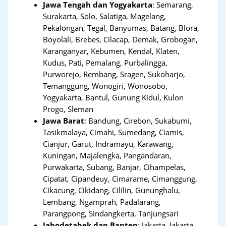
Jawa Tengah dan Yogyakarta
:
Semarang,
Surakarta, Solo, Salatiga, Magelang,
Pekalongan, Tegal, Banyumas, Batang, Blora,
Boyolali, Brebes, Cilacap, Demak, Grobogan,
Karanganyar, Kebumen, Kendal, Klaten,
Kudus, Pati, Pemalang, Purbalingga,
Purworejo, Rembang, Sragen, Sukoharjo,
Temanggung, Wonogiri, Wonosobo,
Yogyakarta, Bantul, Gunung Kidul, Kulon
Progo, Sleman
Jawa Barat
:
Bandung, Cirebon, Sukabumi,
Tasikmalaya, Cimahi, Sumedang, Ciamis,
Cianjur, Garut, Indramayu, Karawang,
Kuningan, Majalengka, Pangandaran,
Purwakarta, Subang, Banjar, Cihampelas,
Cipatat, Cipandeuy, Cimarame, Cimanggung,
Cikacung, Cikidang, Cililin, Gununghalu,
Lembang, Ngamprah, Padalarang,
Parangpong, Sindangkerta, Tanjungsari
Jabodetabek dan Banten
:
Jakarta, Jakarta