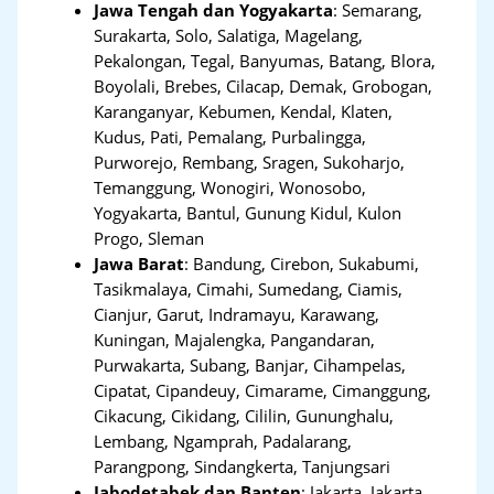
Jawa Tengah dan Yogyakarta
:
Semarang,
Surakarta, Solo, Salatiga, Magelang,
Pekalongan, Tegal, Banyumas, Batang, Blora,
Boyolali, Brebes, Cilacap, Demak, Grobogan,
Karanganyar, Kebumen, Kendal, Klaten,
Kudus, Pati, Pemalang, Purbalingga,
Purworejo, Rembang, Sragen, Sukoharjo,
Temanggung, Wonogiri, Wonosobo,
Yogyakarta, Bantul, Gunung Kidul, Kulon
Progo, Sleman
Jawa Barat
:
Bandung, Cirebon, Sukabumi,
Tasikmalaya, Cimahi, Sumedang, Ciamis,
Cianjur, Garut, Indramayu, Karawang,
Kuningan, Majalengka, Pangandaran,
Purwakarta, Subang, Banjar, Cihampelas,
Cipatat, Cipandeuy, Cimarame, Cimanggung,
Cikacung, Cikidang, Cililin, Gununghalu,
Lembang, Ngamprah, Padalarang,
Parangpong, Sindangkerta, Tanjungsari
Jabodetabek dan Banten
:
Jakarta, Jakarta