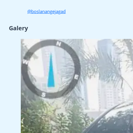
@boslanangejagad
Galery