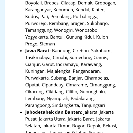
Boyolali, Brebes, Cilacap, Demak, Grobogan,
Karanganyar, Kebumen, Kendal, Klaten,
Kudus, Pati, Pemalang, Purbalingga,
Purworejo, Rembang, Sragen, Sukoharjo,
Temanggung, Wonogiri, Wonosobo,
Yogyakarta, Bantul, Gunung Kidul, Kulon
Progo, Sleman
Jawa Barat
:
Bandung, Cirebon, Sukabumi,
Tasikmalaya, Cimahi, Sumedang, Ciamis,
Cianjur, Garut, Indramayu, Karawang,
Kuningan, Majalengka, Pangandaran,
Purwakarta, Subang, Banjar, Cihampelas,
Cipatat, Cipandeuy, Cimarame, Cimanggung,
Cikacung, Cikidang, Cililin, Gununghalu,
Lembang, Ngamprah, Padalarang,
Parangpong, Sindangkerta, Tanjungsari
Jabodetabek dan Banten
:
Jakarta, Jakarta
Pusat, Jakarta Utara, Jakarta Barat, Jakarta
Selatan, Jakarta Timur, Bogor, Depok, Bekasi,
Tangerang
,
Tangerang Selatan, Serang,