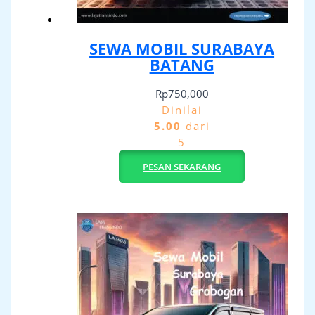
SEWA MOBIL SURABAYA
BATANG
Rp
750,000
Dinilai
5.00
dari
5
PESAN SEKARANG