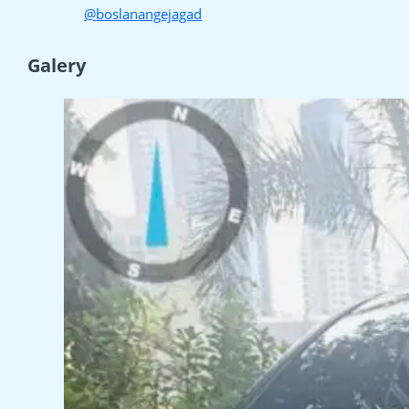
@boslanangejagad
Galery