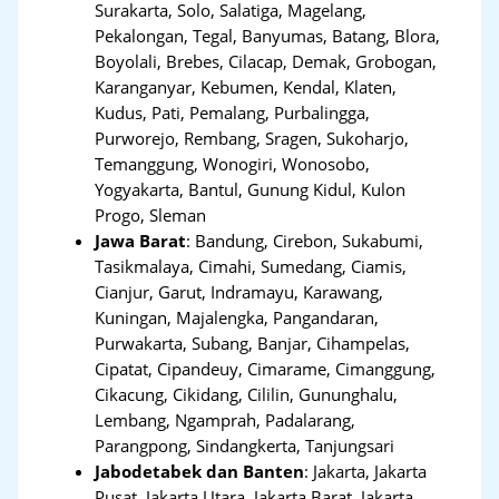
Surakarta, Solo, Salatiga, Magelang,
Pekalongan, Tegal, Banyumas, Batang, Blora,
Boyolali, Brebes, Cilacap, Demak, Grobogan,
Karanganyar, Kebumen, Kendal, Klaten,
Kudus, Pati, Pemalang, Purbalingga,
Purworejo, Rembang, Sragen, Sukoharjo,
Temanggung, Wonogiri, Wonosobo,
Yogyakarta, Bantul, Gunung Kidul, Kulon
Progo, Sleman
Jawa Barat
:
Bandung, Cirebon, Sukabumi,
Tasikmalaya, Cimahi, Sumedang, Ciamis,
Cianjur, Garut, Indramayu, Karawang,
Kuningan, Majalengka, Pangandaran,
Purwakarta, Subang, Banjar, Cihampelas,
Cipatat, Cipandeuy, Cimarame, Cimanggung,
Cikacung, Cikidang, Cililin, Gununghalu,
Lembang, Ngamprah, Padalarang,
Parangpong, Sindangkerta, Tanjungsari
Jabodetabek dan Banten
:
Jakarta, Jakarta
Pusat, Jakarta Utara, Jakarta Barat, Jakarta