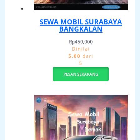
SEWA MOBIL SURABAYA
BANGKALAN
Rp
450,000
Dinilai
5.00
dari
5
PESAN SEKARANG