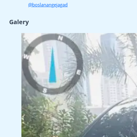
@boslanangejagad
Galery