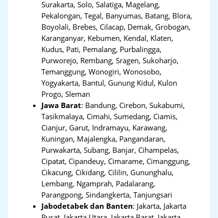
Surakarta, Solo, Salatiga, Magelang,
Pekalongan, Tegal, Banyumas, Batang, Blora,
Boyolali, Brebes, Cilacap, Demak, Grobogan,
Karanganyar, Kebumen, Kendal, Klaten,
Kudus, Pati, Pemalang, Purbalingga,
Purworejo, Rembang, Sragen, Sukoharjo,
Temanggung, Wonogiri, Wonosobo,
Yogyakarta, Bantul, Gunung Kidul, Kulon
Progo, Sleman
Jawa Barat
:
Bandung, Cirebon, Sukabumi,
Tasikmalaya, Cimahi, Sumedang, Ciamis,
Cianjur, Garut, Indramayu, Karawang,
Kuningan, Majalengka, Pangandaran,
Purwakarta, Subang, Banjar, Cihampelas,
Cipatat, Cipandeuy, Cimarame, Cimanggung,
Cikacung, Cikidang, Cililin, Gununghalu,
Lembang, Ngamprah, Padalarang,
Parangpong, Sindangkerta, Tanjungsari
Jabodetabek dan Banten
:
Jakarta, Jakarta
Pusat, Jakarta Utara, Jakarta Barat, Jakarta