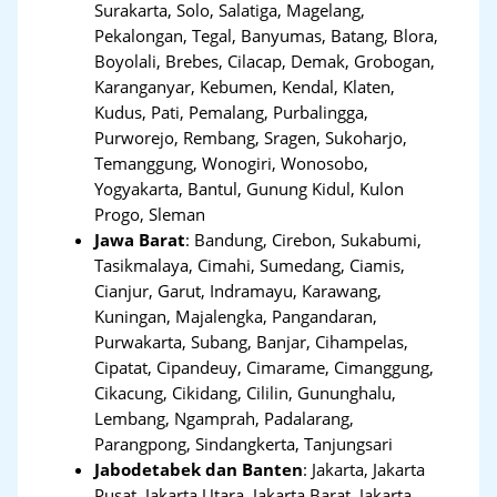
Surakarta, Solo, Salatiga, Magelang,
Pekalongan, Tegal, Banyumas, Batang, Blora,
Boyolali, Brebes, Cilacap, Demak, Grobogan,
Karanganyar, Kebumen, Kendal, Klaten,
Kudus, Pati, Pemalang, Purbalingga,
Purworejo, Rembang, Sragen, Sukoharjo,
Temanggung, Wonogiri, Wonosobo,
Yogyakarta, Bantul, Gunung Kidul, Kulon
Progo, Sleman
Jawa Barat
:
Bandung, Cirebon, Sukabumi,
Tasikmalaya, Cimahi, Sumedang, Ciamis,
Cianjur, Garut, Indramayu, Karawang,
Kuningan, Majalengka, Pangandaran,
Purwakarta, Subang, Banjar, Cihampelas,
Cipatat, Cipandeuy, Cimarame, Cimanggung,
Cikacung, Cikidang, Cililin, Gununghalu,
Lembang, Ngamprah, Padalarang,
Parangpong, Sindangkerta, Tanjungsari
Jabodetabek dan Banten
:
Jakarta, Jakarta
Pusat, Jakarta Utara, Jakarta Barat, Jakarta