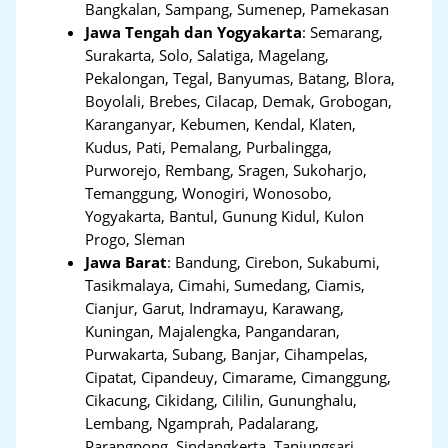
Bangkalan, Sampang, Sumenep, Pamekasan
Jawa Tengah dan Yogyakarta
:
Semarang,
Surakarta, Solo, Salatiga, Magelang,
Pekalongan, Tegal, Banyumas, Batang, Blora,
Boyolali, Brebes, Cilacap, Demak, Grobogan,
Karanganyar, Kebumen, Kendal, Klaten,
Kudus, Pati, Pemalang, Purbalingga,
Purworejo, Rembang, Sragen, Sukoharjo,
Temanggung, Wonogiri, Wonosobo,
Yogyakarta, Bantul, Gunung Kidul, Kulon
Progo, Sleman
Jawa Barat
:
Bandung, Cirebon, Sukabumi,
Tasikmalaya, Cimahi, Sumedang, Ciamis,
Cianjur, Garut, Indramayu, Karawang,
Kuningan, Majalengka, Pangandaran,
Purwakarta, Subang, Banjar, Cihampelas,
Cipatat, Cipandeuy, Cimarame, Cimanggung,
Cikacung, Cikidang, Cililin, Gununghalu,
Lembang, Ngamprah, Padalarang,
Parangpong, Sindangkerta, Tanjungsari