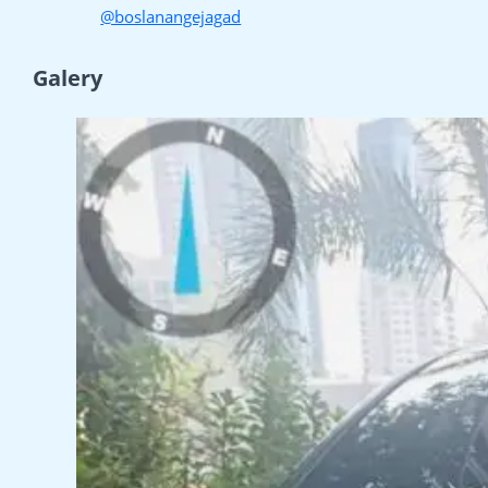
@boslanangejagad
Galery