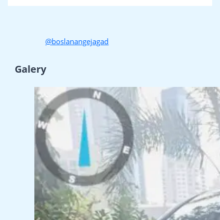
@boslanangejagad
Galery