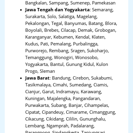
Bangkalan, Sampang, Sumenep, Pamekasan
Jawa Tengah dan Yogyakarta
:
Semarang,
Surakarta, Solo, Salatiga, Magelang,
Pekalongan, Tegal, Banyumas, Batang, Blora,
Boyolali, Brebes, Cilacap, Demak, Grobogan,
Karanganyar, Kebumen, Kendal, Klaten,
Kudus, Pati, Pemalang, Purbalingga,
Purworejo, Rembang, Sragen, Sukoharjo,
Temanggung, Wonogiri, Wonosobo,
Yogyakarta, Bantul, Gunung Kidul, Kulon
Progo, Sleman
Jawa Barat
:
Bandung, Cirebon, Sukabumi,
Tasikmalaya, Cimahi, Sumedang, Ciamis,
Cianjur, Garut, Indramayu, Karawang,
Kuningan, Majalengka, Pangandaran,
Purwakarta, Subang, Banjar, Cihampelas,
Cipatat, Cipandeuy, Cimarame, Cimanggung,
Cikacung, Cikidang, Cililin, Gununghalu,
Lembang, Ngamprah, Padalarang,
Parangpong, Sindangkerta, Tanjungsari