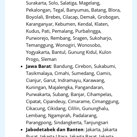
Surakarta, Solo, Salatiga, Magelang,
Pekalongan, Tegal, Banyumas, Batang, Blora,
Boyolali, Brebes, Cilacap, Demak, Grobogan,
Karanganyar, Kebumen, Kendal, Klaten,
Kudus, Pati, Pemalang, Purbalingga,
Purworejo, Rembang, Sragen, Sukoharjo,
Temanggung, Wonogiri, Wonosobo,
Yogyakarta, Bantul, Gunung Kidul, Kulon
Progo, Sleman
Jawa Barat
:
Bandung, Cirebon, Sukabumi,
Tasikmalaya, Cimahi, Sumedang, Ciamis,
Cianjur, Garut, Indramayu, Karawang,
Kuningan, Majalengka, Pangandaran,
Purwakarta, Subang, Banjar, Cihampelas,
Cipatat, Cipandeuy, Cimarame, Cimanggung,
Cikacung, Cikidang, Cililin, Gununghalu,
Lembang, Ngamprah, Padalarang,
Parangpong, Sindangkerta, Tanjungsari
Jabodetabek dan Banten
:
Jakarta, Jakarta
Pusat, Jakarta Utara, Jakarta Barat, Jakarta