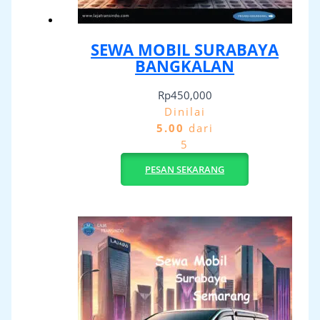
SEWA MOBIL SURABAYA
BANGKALAN
Rp
450,000
Dinilai
5.00
dari
5
PESAN SEKARANG