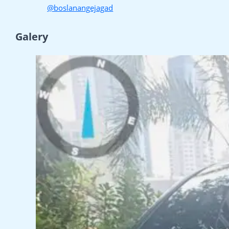
@boslanangejagad
Galery