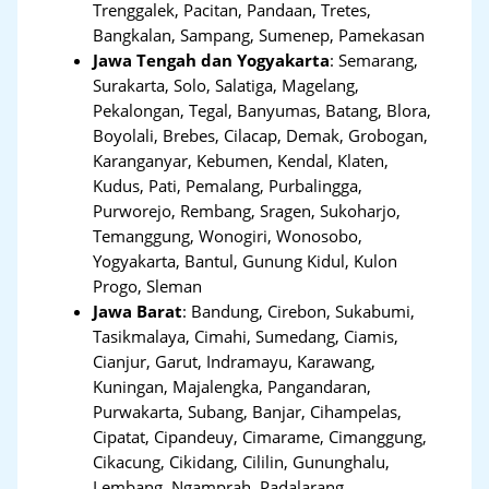
Trenggalek, Pacitan, Pandaan, Tretes,
Bangkalan, Sampang, Sumenep, Pamekasan
Jawa Tengah dan Yogyakarta
:
Semarang,
Surakarta, Solo, Salatiga, Magelang,
Pekalongan, Tegal, Banyumas, Batang, Blora,
Boyolali, Brebes, Cilacap, Demak, Grobogan,
Karanganyar, Kebumen, Kendal, Klaten,
Kudus, Pati, Pemalang, Purbalingga,
Purworejo, Rembang, Sragen, Sukoharjo,
Temanggung, Wonogiri, Wonosobo,
Yogyakarta, Bantul, Gunung Kidul, Kulon
Progo, Sleman
Jawa Barat
:
Bandung, Cirebon, Sukabumi,
Tasikmalaya, Cimahi, Sumedang, Ciamis,
Cianjur, Garut, Indramayu, Karawang,
Kuningan, Majalengka, Pangandaran,
Purwakarta, Subang, Banjar, Cihampelas,
Cipatat, Cipandeuy, Cimarame, Cimanggung,
Cikacung, Cikidang, Cililin, Gununghalu,
Lembang, Ngamprah, Padalarang,