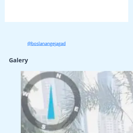
@boslanangejagad
Galery