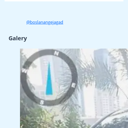
@boslanangejagad
Galery