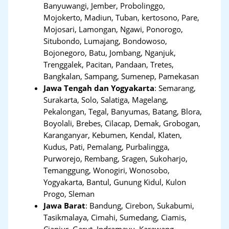
Banyuwangi, Jember, Probolinggo,
Mojokerto, Madiun, Tuban, kertosono, Pare,
Mojosari, Lamongan, Ngawi, Ponorogo,
Situbondo, Lumajang, Bondowoso,
Bojonegoro, Batu, Jombang, Nganjuk,
Trenggalek, Pacitan, Pandaan, Tretes,
Bangkalan, Sampang, Sumenep, Pamekasan
Jawa Tengah dan Yogyakarta
:
Semarang,
Surakarta, Solo, Salatiga, Magelang,
Pekalongan, Tegal, Banyumas, Batang, Blora,
Boyolali, Brebes, Cilacap, Demak, Grobogan,
Karanganyar, Kebumen, Kendal, Klaten,
Kudus, Pati, Pemalang, Purbalingga,
Purworejo, Rembang, Sragen, Sukoharjo,
Temanggung, Wonogiri, Wonosobo,
Yogyakarta, Bantul, Gunung Kidul, Kulon
Progo, Sleman
Jawa Barat
:
Bandung, Cirebon, Sukabumi,
Tasikmalaya, Cimahi, Sumedang, Ciamis,
Cianjur, Garut, Indramayu, Karawang,