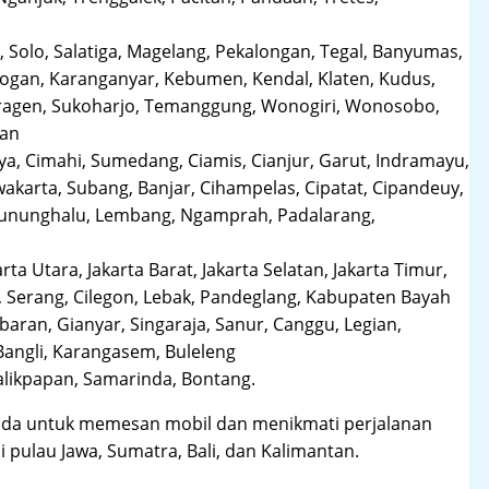
 Solo, Salatiga, Magelang, Pekalongan, Tegal, Banyumas,
obogan, Karanganyar, Kebumen, Kendal, Klaten, Kudus,
Sragen, Sukoharjo, Temanggung, Wonogiri, Wonosobo,
man
a, Cimahi, Sumedang, Ciamis, Cianjur, Garut, Indramayu,
karta, Subang, Banjar, Cihampelas, Cipatat, Cipandeuy,
 Gununghalu, Lembang, Ngamprah, Padalarang,
arta Utara, Jakarta Barat, Jakarta Selatan, Jakarta Timur,
 Serang, Cilegon, Lebak, Pandeglang, Kabupaten Bayah
aran, Gianyar, Singaraja, Sanur, Canggu, Legian,
Bangli, Karangasem, Buleleng
likpapan, Samarinda, Bontang.
da untuk memesan mobil dan menikmati perjalanan
i pulau Jawa, Sumatra, Bali, dan Kalimantan.