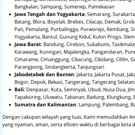
Bangkalan, Sampang, Sumenep, Pamekasan
Jawa Tengah dan Yogyakarta
:
Semarang, Surakarta,
Batang, Blora, Boyolali, Brebes, Cilacap, Demak, Gr
Pati, Pemalang, Purbalingga, Purworejo, Rembang, 
Yogyakarta, Bantul, Gunung Kidul, Kulon Progo, Sle
Jawa Barat
:
Bandung, Cirebon, Sukabumi, Tasikmalay
Karawang, Kuningan, Majalengka, Pangandaran, Purwa
Cimarame, Cimanggung, Cikacung, Cikidang, Cililin,
Parangpong, Sindangkerta, Tanjungsari
Jabodetabek dan Banten
:
Jakarta, Jakarta Pusat, Jak
Bogor, Depok, Bekasi, Tangerang
,
Tangerang Selatan,
Bali
:
Denpasar, Kuta, Seminyak, Ubud, Nusa Dua, Jimb
Tapaksiring, Uluwatu, Tabanan, Badung, Klungkung, 
Sumatra dan Kalimantan
: Lampung, Palembang, Ba
Dengan cakupan wilayah yang luas, Kami memudahkan An
yang nyaman, aman, serta efisien waktu di berbagai kota d