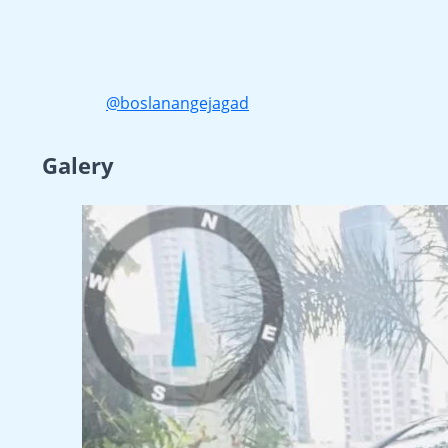
@boslanangejagad
Galery