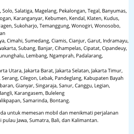
 Solo, Salatiga, Magelang, Pekalongan, Tegal, Banyumas,
obogan, Karanganyar, Kebumen, Kendal, Klaten, Kudus,
Sragen, Sukoharjo, Temanggung, Wonogiri, Wonosobo,
man
a, Cimahi, Sumedang, Ciamis, Cianjur, Garut, Indramayu,
karta, Subang, Banjar, Cihampelas, Cipatat, Cipandeuy,
 Gununghalu, Lembang, Ngamprah, Padalarang,
arta Utara, Jakarta Barat, Jakarta Selatan, Jakarta Timur,
 Serang, Cilegon, Lebak, Pandeglang, Kabupaten Bayah
aran, Gianyar, Singaraja, Sanur, Canggu, Legian,
Bangli, Karangasem, Buleleng
likpapan, Samarinda, Bontang.
da untuk memesan mobil dan menikmati perjalanan
i pulau Jawa, Sumatra, Bali, dan Kalimantan.