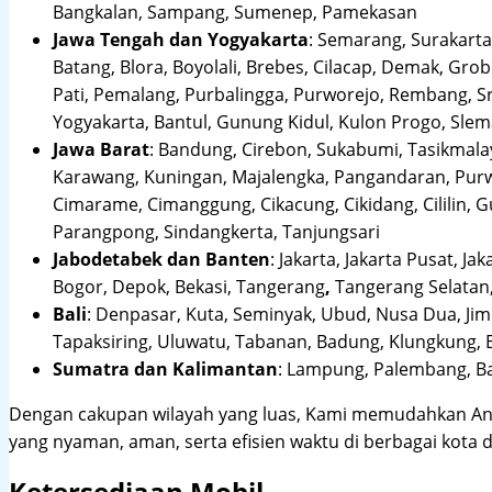
Bangkalan, Sampang, Sumenep, Pamekasan
Jawa Tengah dan Yogyakarta
:
Semarang, Surakarta,
Batang, Blora, Boyolali, Brebes, Cilacap, Demak, Gr
Pati, Pemalang, Purbalingga, Purworejo, Rembang, 
Yogyakarta, Bantul, Gunung Kidul, Kulon Progo, Sle
Jawa Barat
:
Bandung, Cirebon, Sukabumi, Tasikmalay
Karawang, Kuningan, Majalengka, Pangandaran, Purwa
Cimarame, Cimanggung, Cikacung, Cikidang, Cililin,
Parangpong, Sindangkerta, Tanjungsari
Jabodetabek dan Banten
:
Jakarta, Jakarta Pusat, Jak
Bogor, Depok, Bekasi, Tangerang
,
Tangerang Selatan,
Bali
:
Denpasar, Kuta, Seminyak, Ubud, Nusa Dua, Jimb
Tapaksiring, Uluwatu, Tabanan, Badung, Klungkung, 
Sumatra dan Kalimantan
: Lampung, Palembang, Ba
Dengan cakupan wilayah yang luas, Kami memudahkan An
yang nyaman, aman, serta efisien waktu di berbagai kota d
Ketersediaan Mobil