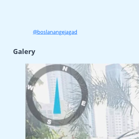
@boslanangejagad
Galery